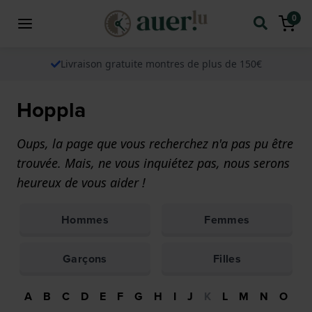
0
Livraison gratuite montres de plus de 150€
Hoppla
Oups, la page que vous recherchez n'a pas pu être
trouvée. Mais, ne vous inquiétez pas, nous serons
heureux de vous aider !
Hommes
Femmes
Garçons
Filles
A
B
C
D
E
F
G
H
I
J
K
L
M
N
O