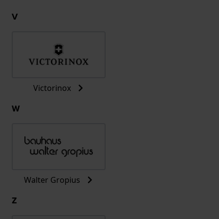
V
Victorinox
W
Walter Gropius
Z