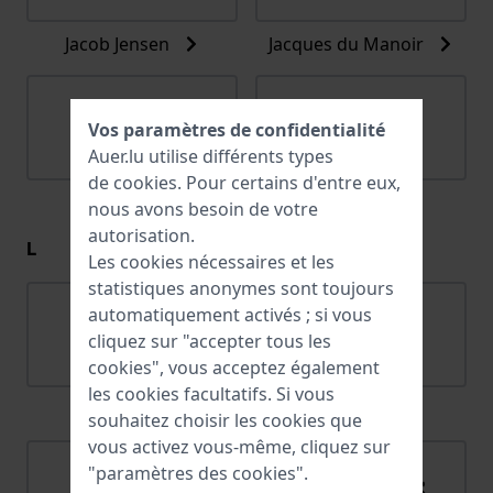
Jacob Jensen
Jacques du Manoir
Vos paramètres de confidentialité
Auer.lu utilise différents types
de
cookies
. Pour certains d'entre eux,
Jaguar
Joalia
nous avons besoin de votre
autorisation.
L
Les cookies nécessaires et les
statistiques anonymes sont toujours
automatiquement activés ; si vous
cliquez sur "accepter tous les
cookies", vous acceptez également
les cookies facultatifs. Si vous
Lacoste
Ligure
souhaitez choisir les cookies que
vous activez vous-même, cliquez sur
"paramètres des cookies".