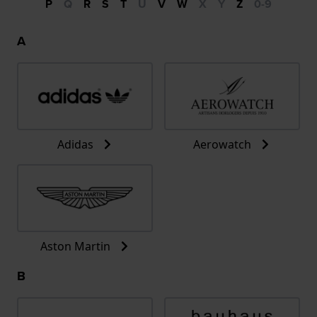
P
Q
R
S
T
U
V
W
X
Y
Z
0-9
A
Adidas
Aerowatch
Aston Martin
B