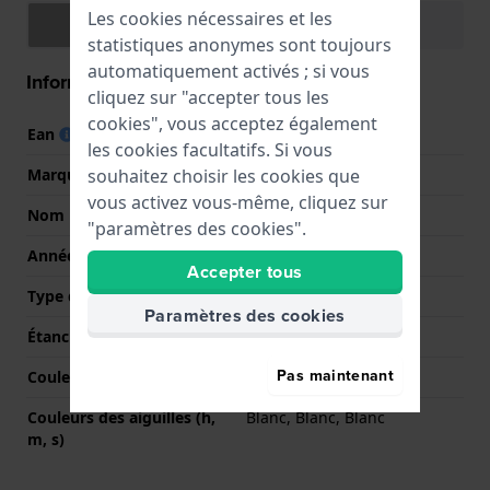
Les cookies nécessaires et les
Spécifications
Fonctions
statistiques anonymes sont toujours
automatiquement activés ; si vous
Information Générale
cliquez sur "accepter tous les
cookies", vous acceptez également
Ean
8430622559020
les cookies facultatifs. Si vous
souhaitez choisir les cookies que
Marque
Festina
vous activez vous-même, cliquez sur
Nom
Retrograde
"paramètres des cookies".
Année
2011 Printemps / Été
Accepter tous
Type d'affichage
Analogique
Paramètres des cookies
Étanchéité
5 Bar (douche)
Pas maintenant
Couleur du cadran
Bleu
Couleurs des aiguilles (h,
Blanc, Blanc, Blanc
m, s)