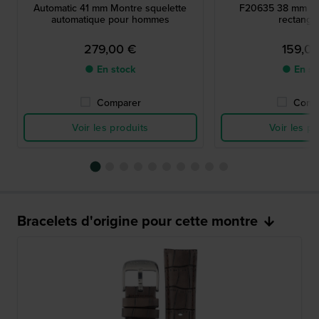
Automatic 41 mm Montre squelette
F20635 38 mm C
automatique pour hommes
rectangul
279,00 €
159,0
● En stock
● En st
Comparer
Comp
Voir les produits
Voir les pr
Bracelets d'origine pour cette montre