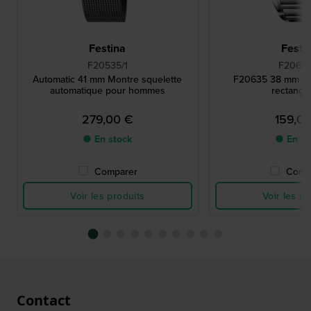
Festina
Festi
F20535/1
F20635
Automatic 41 mm Montre squelette
F20635 38 mm C
automatique pour hommes
rectangul
279,00 €
159,0
● En stock
● En st
Comparer
Comp
Voir les produits
Voir les pr
Contact