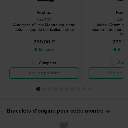
Festina
Festi
F22011/1
F22000
Automatic 42 mm Montre squelette
Vallee 42 mm Mon
automatique de fabrication suisse
moderne de fabricat
date
950,00 €
299,0
● En stock
● En st
Comparer
Comp
Voir les produits
Voir les pr
Bracelets d'origine pour cette montre