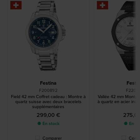
Festina
Festi
F20081/2
F22001
Field 42 mm Coffret cadeau : Montre à
Vallée 42 mm Montre
quartz suisse avec deux bracelets
à quartz en acier ino
supplémentaires
299,00 €
275,0
● En stock
● En st
Comparer
Comp