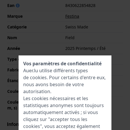
Ean
8430622854828
Marque
Festina
Catégorie
Swiss Made
Nom
Field
Année
2025 Printemps / Été
Type d'affichage
Analogique
Vos paramètres de confidentialité
Fabriqué en Suisse
Oui
Auer.lu utilise différents types
de
cookies
. Pour certains d'entre eux,
Étanchéité
10 Bar (nager)
nous avons besoin de votre
autorisation.
Couleur du cadran
Vert
Les cookies nécessaires et les
Couleurs des aiguilles (h,
Argent, Argent, Argent
statistiques anonymes sont toujours
m, s)
automatiquement activés ; si vous
cliquez sur "accepter tous les
Informations boîtier
cookies", vous acceptez également