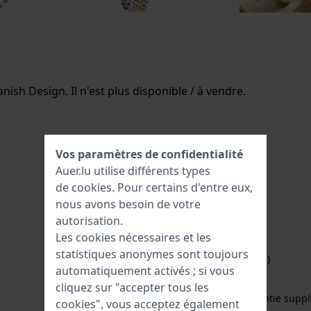
nish Design. Il n'est plus disponible / à vendre.
Vos paramètres de confidentialité
Auer.lu utilise différents types
de
cookies
. Pour certains d'entre eux,
nous avons besoin de votre
8718569042981
autorisation.
22 mm
Les cookies nécessaires et les
statistiques anonymes sont toujours
3 Bar (lavage des mains)
automatiquement activés ; si vous
Garantie de 2 ans
cliquez sur "accepter tous les
Gratuit
1 an de garantie suppl
cookies", vous acceptez également