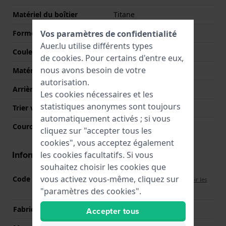
Matériel du boîtier
Titane
Vos paramètres de confidentialité
Forme du boîtier
Rond
Auer.lu utilise différents types
Couleur du boîtier
Argent
de
cookies
. Pour certains d'entre eux,
nous avons besoin de votre
Matériau du boîtier arrière
Acier inoxydable
autorisation.
Arrière de Boitier
Voir à travers
Les cookies nécessaires et les
statistiques anonymes sont toujours
Trier verre
Saphire
automatiquement activés ; si vous
Couronne
Couronne de tirer
cliquez sur "accepter tous les
cookies", vous acceptez également
Informations mouvement
les cookies facultatifs. Si vous
souhaitez choisir les cookies que
vous activez vous-même, cliquez sur
Code Mouvement
Ciga Design Custom
(
Voir les
"paramètres des cookies".
spécifications
)
Fabricant de mouvement
Seagull
Accepter tous