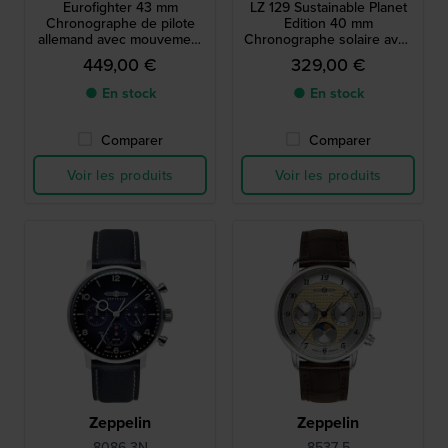
Eurofighter 43 mm
LZ 129 Sustainable Planet
Chronographe de pilote
Edition 40 mm
allemand avec mouvement
Chronographe solaire avec
ETA et cadran luminescent
cadran en biopolymère et
449,00 €
329,00 €
bracelet en cuir vegan
● En stock
● En stock
Comparer
Comparer
Voir les produits
Voir les produits
Zeppelin
Zeppelin
8086-3N
8537-5