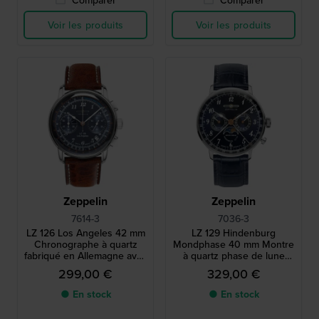
Voir les produits
Voir les produits
Zeppelin
Zeppelin
7614-3
7036-3
LZ 126 Los Angeles 42 mm
LZ 129 Hindenburg
Chronographe à quartz
Mondphase 40 mm Montre
fabriqué en Allemagne avec
à quartz phase de lune
date
fabriquée en Allemagne
299,00 €
329,00 €
avec mouvement suisse
● En stock
● En stock