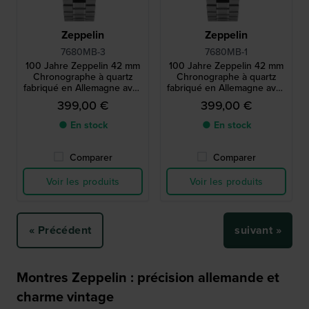
Zeppelin
Zeppelin
7680MB-3
7680MB-1
100 Jahre Zeppelin 42 mm
100 Jahre Zeppelin 42 mm
Chronographe à quartz
Chronographe à quartz
fabriqué en Allemagne avec
fabriqué en Allemagne avec
alarme et mouvement
alarme et mouvement
399,00 €
399,00 €
suisse
suisse
● En stock
● En stock
Comparer
Comparer
Voir les produits
Voir les produits
« Précédent
suivant »
Montres Zeppelin : précision allemande et
charme vintage