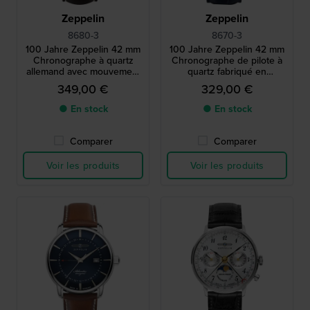
Zeppelin
Zeppelin
8680-3
8670-3
100 Jahre Zeppelin 42 mm
100 Jahre Zeppelin 42 mm
Chronographe à quartz
Chronographe de pilote à
allemand avec mouvement
quartz fabriqué en
suisse et cadran
Allemagne avec date
349,00 €
329,00 €
luminescent
● En stock
● En stock
Comparer
Comparer
Voir les produits
Voir les produits