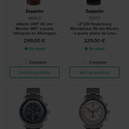
Zeppelin
Zeppelin
8442-3
7037-1
Atlantic GMT 40 mm
LZ 129 Hindenburg
Montre GMT à quartz
Mondphase 36 mm Montre
fabriquée en Allemagne
à quartz phase de lune
avec mouvement suisse
fabriquée en Allemagne
299,00 €
329,00 €
avec mouvement suisse
● En stock
● En stock
Comparer
Comparer
Voir les produits
Voir les produits