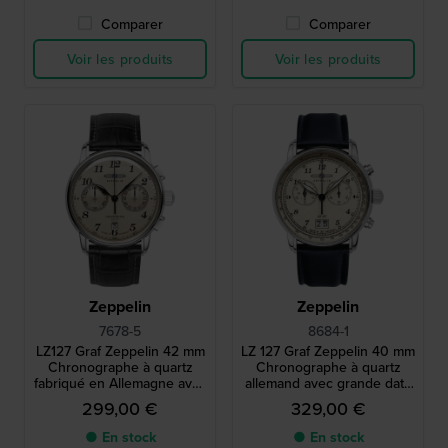
Comparer
Comparer
Voir les produits
Voir les produits
Zeppelin
Zeppelin
7678-5
8684-1
LZ127 Graf Zeppelin 42 mm
LZ 127 Graf Zeppelin 40 mm
Chronographe à quartz
Chronographe à quartz
fabriqué en Allemagne avec
allemand avec grande date
date
et mouvement suisse
299,00 €
329,00 €
● En stock
● En stock