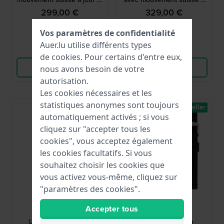
phase de lune
jour et phase de lune
299,00 €
329,00 €
● En stock
● En stock
Vos paramètres de confidentialité
Auer.lu utilise différents types
Comparer
Comparer
de
cookies
. Pour certains d'entre eux,
Voir les produits
Voir les produits
nous avons besoin de votre
autorisation.
Les cookies nécessaires et les
statistiques anonymes sont toujours
Best-seller
automatiquement activés ; si vous
cliquez sur "accepter tous les
cookies", vous acceptez également
les cookies facultatifs. Si vous
souhaitez choisir les cookies que
vous activez vous-même, cliquez sur
"paramètres des cookies".
Zeppelin
Zeppelin
Accepter tous
8888-4
7298M-3SET
LZ 14 Marine 42 mm
Eurofighter 43 mm