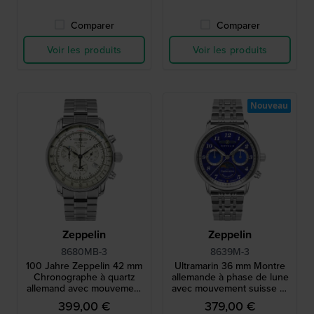
Comparer
Comparer
Voir les produits
Voir les produits
Nouveau
Zeppelin
Zeppelin
8680MB-3
8639M-3
100 Jahre Zeppelin 42 mm
Ultramarin 36 mm Montre
Chronographe à quartz
allemande à phase de lune
allemand avec mouvement
avec mouvement suisse et
suisse et cadran
cadran bleu marine
399,00 €
379,00 €
luminescent