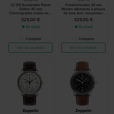
LZ 129 Sustainable Planet
Friedrichshafen 36 mm
Edition 40 mm
Montre allemande à phases
Chronographe solaire avec
de lune avec mouvement
cadran en biopolymère et
suisse et cadran "Clus de
329,00 €
329,00 €
bracelet en cuir vegan
Paris".
● En stock
● En stock
Comparer
Comparer
Voir les produits
Voir les produits
Zeppelin
Zeppelin