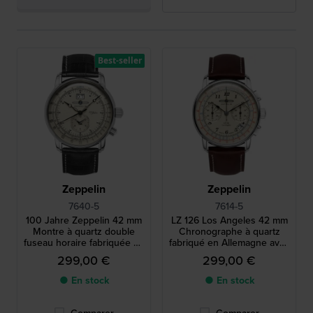
Best-seller
Zeppelin
Zeppelin
7640-5
7614-5
100 Jahre Zeppelin 42 mm
LZ 126 Los Angeles 42 mm
Montre à quartz double
Chronographe à quartz
fuseau horaire fabriquée en
fabriqué en Allemagne avec
Allemagne avec
date
299,00 €
299,00 €
mouvement suisse
● En stock
● En stock
Comparer
Comparer