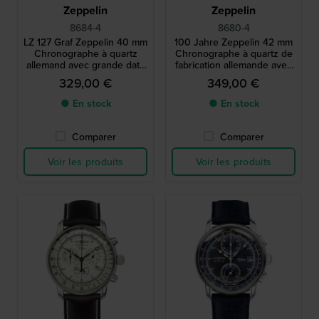
Zeppelin
Zeppelin
8684-4
8680-4
LZ 127 Graf Zeppelin 40 mm
100 Jahre Zeppelin 42 mm
Chronographe à quartz
Chronographe à quartz de
allemand avec grande date
fabrication allemande avec
et mouvement suisse
bracelet unique en cuir
329,00 €
349,00 €
vieilli
● En stock
● En stock
Comparer
Comparer
Voir les produits
Voir les produits