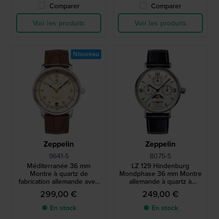
Comparer
Comparer
Voir les produits
Voir les produits
Nouveau
Zeppelin
Zeppelin
9641-5
8075-5
Méditerranée 36 mm
LZ 129 Hindenburg
Montre à quartz de
Mondphase 36 mm Montre
fabrication allemande avec
allemande à quartz à
mouvement suisse
phases de lune avec
299,00 €
249,00 €
cadrans mois et jour-date
● En stock
● En stock