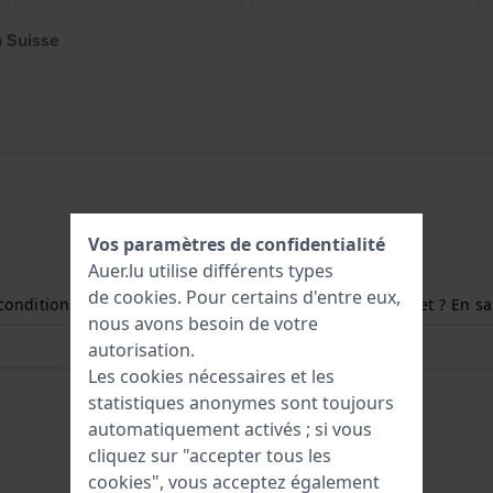
n Suisse
Vos paramètres de confidentialité
Auer.lu utilise différents types
de
cookies
. Pour certains d'entre eux,
conditions et comment mesurer la taille de mon poignet ? En sav
nous avons besoin de votre
autorisation.
Les cookies nécessaires et les
statistiques anonymes sont toujours
automatiquement activés ; si vous
cliquez sur "accepter tous les
cookies", vous acceptez également