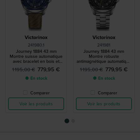
Victorinox
Victorinox
241980.1
241981
Journey 1884 43 mm
Journey 1884 43 mm
Montre suisse automatique
Montre robuste
avec bracelet en bois et
antimagnétique automatique
caoutchouc
fabriquée en Suisse
779,95 €
779,95 €
1 195,00 €
1 195,00 €
● En stock
● En stock
Comparer
Comparer
Voir les produits
Voir les produits