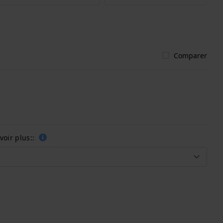
Comparer
oir plus::