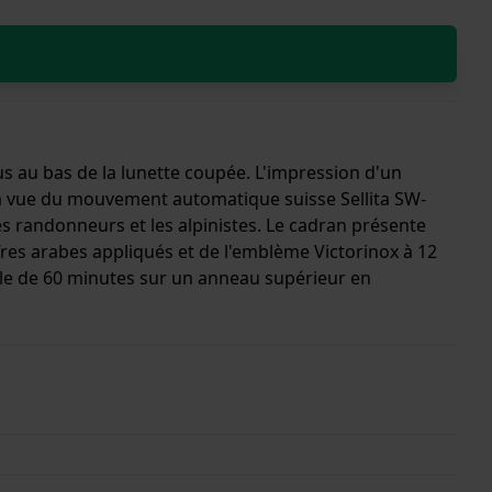
us au bas de la lunette coupée. L'impression d'un
 la vue du mouvement automatique suisse Sellita SW-
es randonneurs et les alpinistes. Le cadran présente
ffres arabes appliqués et de l'emblème Victorinox à 12
elle de 60 minutes sur un anneau supérieur en
 d'intérêt visuel, prête à faire un voyage dans le
t un mouvement Sellita et la montre est dotée d'un
e 5 ans.