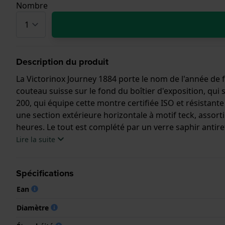
Nombre
Description du produit
La Victorinox Journey 1884 porte le nom de l'année de 
couteau suisse sur le fond du boîtier d'exposition, qu
200, qui équipe cette montre certifiée ISO et résistant
une section extérieure horizontale à motif teck, assorti
heures. Le tout est complété par un verre saphir antir
céramique, des index de 24 heures et un guichet de dat
Lire la suite
futur.
Cette montre Victorinox a un boîtier Inox 43 mm en dia
Spécifications
cristal Saphire..
Ean
La montre est 20 ATM. Cela signifie que la montre est a
Diamètre