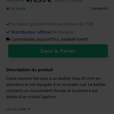
910,00 €
Inclus 17% Iva
Comparer
● En stock
Livraison gratuite montres de plus de 150€
Distributeur officiel
de Versace
Commandez aujourd'hui, expédié lundi!
Dans le Panier
Description du produit
Cette montre Versace a un boîtier Inox 41 mm en
diamètre et est équipée d'un bracelet cuir. Le boîtier
contient un mouvement Ronda et la montre est
dotée d'un cristal Saphire..
La montre est 5 ATM. Cela signifie que la montre est
Lire la suite