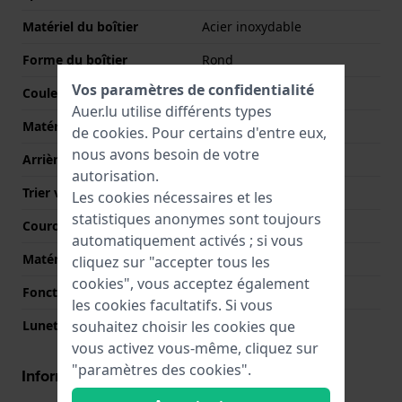
Matériel du boîtier
Acier inoxydable
Forme du boîtier
Rond
Vos paramètres de confidentialité
Couleur du boîtier
Gris
Auer.lu utilise différents types
Matériau du boîtier arrière
Acier inoxydable
de
cookies
. Pour certains d'entre eux,
nous avons besoin de votre
Arrière de Boitier
Fond de boîtier vissé
autorisation.
Trier verre
Saphire
Les cookies nécessaires et les
statistiques anonymes sont toujours
Couronne
Couronne de tirer
automatiquement activés ; si vous
Matérielle lunette
Acier inoxydable
cliquez sur "accepter tous les
cookies", vous acceptez également
Fonction de la lunette
24-heures affichage
les cookies facultatifs. Si vous
souhaitez choisir les cookies que
Lunette tournante
Aucun - Corrigé
vous activez vous-même, cliquez sur
"paramètres des cookies".
Informations mouvement