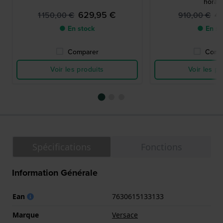
horair
629,95 €
4
1 150,00 €
910,00 €
● En stock
● En st
Comparer
Comp
Voir les produits
Voir les pr
Spécifications
Fonctions
Information Générale
Ean
7630615133133
Marque
Versace