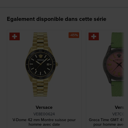
Egalement disponible dans cette série
-45%
Versace
Versa
VE8E00624
VE7C00
V-Dome 42 mm Montre suisse pour
Greca Time GMT 41 m
homme avec date
pour homme avec 