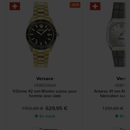
-45%
Versace
Versa
VE8E00624
VE8F00
V-Dome 42 mm Montre suisse pour
Antares 41 mm Mont
homme avec date
fabrication suis
629,95 €
6
1 150,00 €
1 210,00 €
● En stock
● En st
Comparer
Comp