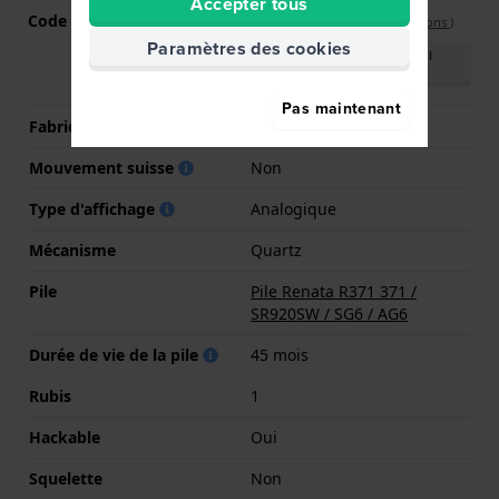
Accepter tous
Code Mouvement
515.24H
(
Voir les spécifications
)
Paramètres des cookies
Télécharger le manuel
(English)
Pas maintenant
Fabricant de mouvement
Ronda
Mouvement suisse
Non
Type d'affichage
Analogique
Mécanisme
Quartz
Pile
Pile Renata R371 371 /
SR920SW / SG6 / AG6
Durée de vie de la pile
45 mois
Rubis
1
Hackable
Oui
Squelette
Non