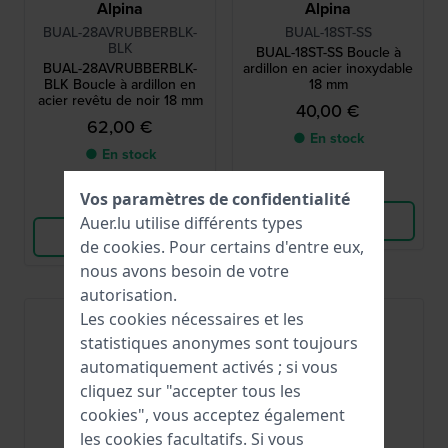
Alpina
Alpina
BUAL-28AVRUBBERBLK-
BUAL-18ST-SS
BLK
BUAL-18ST-SS Boucle à
BUAL-28AVRUBBERBLK-
ardillon en acier inoxydable
BLK Boucle à ardillon en
18 mm
acier revêtu de noir 18 mm
40,00 €
62,00 €
● En stock
● En stock
Comparer
Vos paramètres de confidentialité
Comparer
Voir les produits
Auer.lu utilise différents types
Voir les produits
de
cookies
. Pour certains d'entre eux,
nous avons besoin de votre
autorisation.
Les cookies nécessaires et les
statistiques anonymes sont toujours
automatiquement activés ; si vous
cliquez sur "accepter tous les
cookies", vous acceptez également
les cookies facultatifs. Si vous