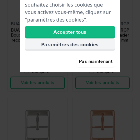
souhaitez choisir les cookies que
vous activez vous-même, cliquez sur
Alpina
Alpina
"paramètres des cookies".
BUAL-5AERUBBERBLKRGP
BUAL-3AERUBBERBLKRGP
BUAL-5AERUBBERBLKRGP
BUAL-3AERUBBERBLKRGP
Accepter tous
Boucle déployante en acier
Boucle déployante en acier
recouvert d'or rose 22 mm
recouvert d'or rose 18 mm
Paramètres des cookies
80,01 €
62,00 €
● En stock
● En stock
Pas maintenant
Comparer
Comparer
Voir les produits
Voir les produits