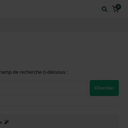
0
champ de recherche ci-dessous :
Chercher
e