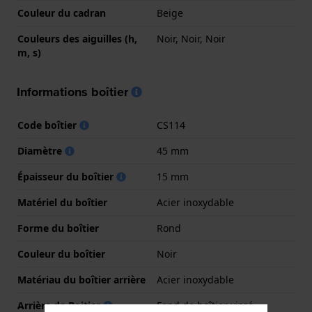
Couleur du cadran
Beige
Couleurs des aiguilles (h,
Noir, Noir, Noir
m, s)
Informations boîtier
Code boîtier
CS114
Diamètre
45 mm
Épaisseur du boîtier
15 mm
Matériel du boîtier
Acier inoxydable
Forme du boîtier
Rond
Couleur du boîtier
Noir
Matériau du boîtier arrière
Acier inoxydable
Arrière de Boitier
Fond de boîtier vissé