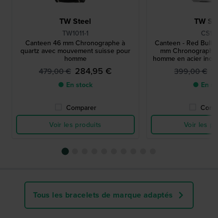
TW Steel
TW Ste
TW1011-1
CS12
Canteen 46 mm Chronographe à
Canteen - Red Bull 
quartz avec mouvement suisse pour
mm Chronographe 
homme
homme en acier inox
284,95 €
1
479,00 €
399,00 €
● En stock
● En st
Comparer
Comp
Voir les produits
Voir les pr
Tous les bracelets de marque adaptés