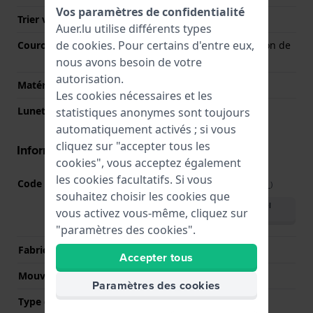
Vos paramètres de confidentialité
Trier verre
Minéral enduit saphir
Auer.lu utilise différents types
de
cookies
. Pour certains d'entre eux,
Couronne
Couronne avec capuchon de
protection
nous avons besoin de votre
autorisation.
Matérielle lunette
Acier inoxydable
Les cookies nécessaires et les
Lunette tournante
Aucun - Corrigé
statistiques anonymes sont toujours
automatiquement activés ; si vous
cliquez sur "accepter tous les
Informations mouvement
cookies", vous acceptez également
les cookies facultatifs. Si vous
Code Mouvement
NH35
(
Voir les spécifications
)
souhaitez choisir les cookies que
Télécharger le manuel
vous activez vous-même, cliquez sur
(English)
"paramètres des cookies".
Fabricant de mouvement
Seiko Instruments Inc.
Accepter tous
Mouvement suisse
Non
Paramètres des cookies
Type d'affichage
Analogique