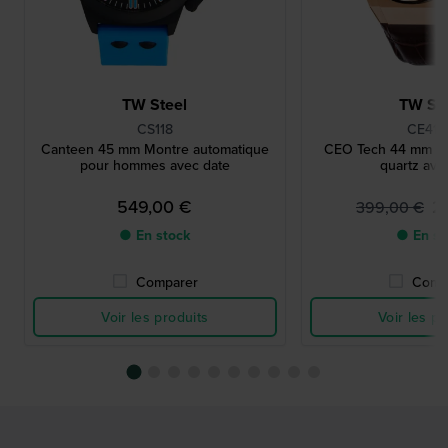
TW Steel
TW Ste
CS118
CE410
Canteen 45 mm Montre automatique
CEO Tech 44 mm C
pour hommes avec date
quartz ave
549,00 €
2
399,00 €
● En stock
● En st
Comparer
Comp
Voir les produits
Voir les pr