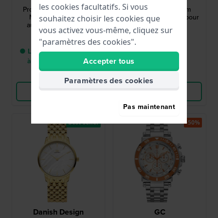
les cookies facultatifs. Si vous
Prospex Samurai 41 mm
Marie Petite 19.5 mm
Montre de plongée
Montre quartz dorée pour
souhaitez choisir les cookies que
automatique en acier
dames
vous activez vous-même, cliquez sur
inoxydable
650,00 €
189,00 €
"paramètres des cookies".
● Livraison entre 3 jours
● En stock
Accepter tous
à 5 jours ouvrables
Comparer
Comparer
Paramètres des cookies
Voir les produits
Voir les produits
Pas maintenant
Best-seller
-50%
Danish Design
GC