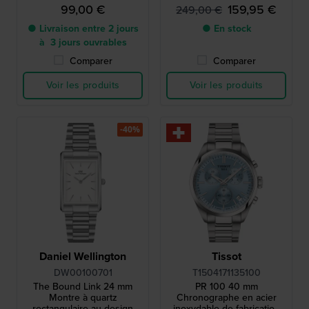
99,00 €
159,95 €
249,00 €
● Livraison entre 2 jours
● En stock
à 3 jours ouvrables
Comparer
Comparer
Voir les produits
Voir les produits
-40%
Daniel Wellington
Tissot
DW00100701
T1504171135100
The Bound Link 24 mm
PR 100 40 mm
Montre à quartz
Chronographe en acier
rectangulaire au design
inoxydable de fabrication