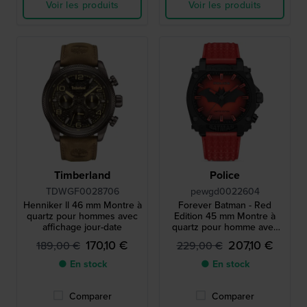
Voir les produits
Voir les produits
Timberland
Police
TDWGF0028706
pewgd0022604
Henniker ll 46 mm Montre à
Forever Batman - Red
quartz pour hommes avec
Edition 45 mm Montre à
affichage jour-date
quartz pour homme avec
rétroéclairage rouge
170,10 €
207,10 €
189,00 €
229,00 €
● En stock
● En stock
Comparer
Comparer