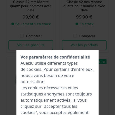
Classic 42 mm Montre
Classic 42 mm Montre
quartz pour hommes avec
quartz pour hommes avec
date
date
99,90 €
99,90 €
● Seulement 1 en stock
● En stock
Comparer
Comparer
Voir les produits
Voir les produits
Vos paramètres de confidentialité
Best-seller
Auer.lu utilise différents types
de
cookies
. Pour certains d'entre eux,
nous avons besoin de votre
autorisation.
Les cookies nécessaires et les
statistiques anonymes sont toujours
automatiquement activés ; si vous
cliquez sur "accepter tous les
Seiko
Danish Design
cookies", vous acceptez également
SRPL13K1
IV05Q1299