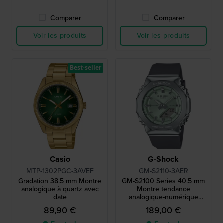
Comparer
Comparer
Voir les produits
Voir les produits
Best-seller
Casio
G-Shock
MTP-1302PGC-3AVEF
GM-S2110-3AER
Gradation 38.5 mm Montre
GM-S2100 Series 40.5 mm
analogique à quartz avec
Montre tendance
date
analogique-numérique
octogonale
89,90 €
189,00 €