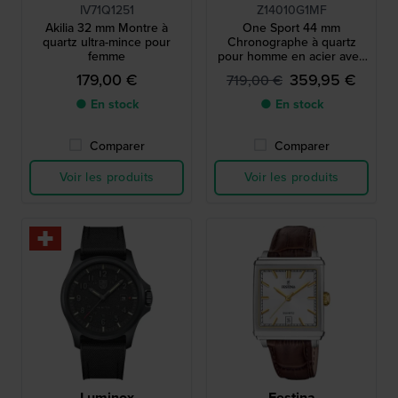
IV71Q1251
Z14010G1MF
Akilia 32 mm Montre à
One Sport 44 mm
quartz ultra-mince pour
Chronographe à quartz
femme
pour homme en acier avec
mouvement suisse
179,00 €
359,95 €
719,00 €
● En stock
● En stock
Comparer
Comparer
Voir les produits
Voir les produits
Luminox
Festina