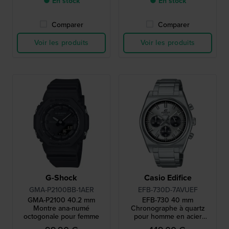
● En stock
● En stock
Comparer
Comparer
Voir les produits
Voir les produits
G-Shock
Casio Edifice
GMA-P2100BB-1AER
EFB-730D-7AVUEF
GMA-P2100 40.2 mm
EFB-730 40 mm
Montre ana-numé
Chronographe à quartz
octogonale pour femme
pour homme en acier
inoxydable