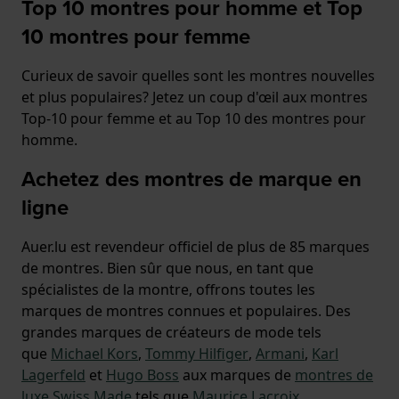
Top 10 montres pour homme et Top
10 montres pour femme
Curieux de savoir quelles sont les montres nouvelles
et plus populaires? Jetez un coup d'œil aux montres
Top-10 pour femme et au Top 10 des montres pour
homme.
Achetez des montres de marque en
ligne
Auer.lu est revendeur officiel de plus de 85 marques
de montres. Bien sûr que nous, en tant que
spécialistes de la montre, offrons toutes les
marques de montres connues et populaires. Des
grandes marques de créateurs de mode tels
que
Michael Kors
,
Tommy Hilfiger
,
Armani
,
Karl
Lagerfeld
et
Hugo Boss
aux marques de
montres de
luxe Swiss Made
tels que
Maurice Lacroix
,