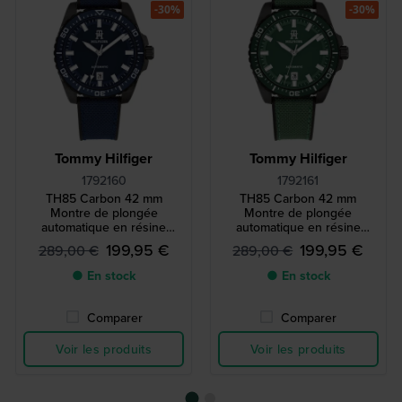
-30%
-30%
Tommy Hilfiger
Tommy Hilfiger
1792160
1792161
TH85 Carbon 42 mm
TH85 Carbon 42 mm
Montre de plongée
Montre de plongée
automatique en résine
automatique en résine
renforcée de carbone,
renforcée de carbone,
199,95 €
199,95 €
289,00 €
289,00 €
édition limitée
édition limitée
● En stock
● En stock
Comparer
Comparer
Voir les produits
Voir les produits