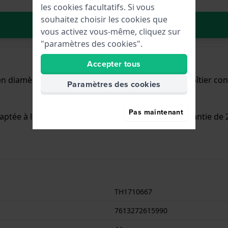
les cookies facultatifs. Si vous
souhaitez choisir les cookies que
Dans le Panier
vous activez vous-même, cliquez sur
"paramètres des cookies".
Accepter tous
 diamètre et est équipée d'un bracelet Inox. Le boîtier co
Paramètres des cookies
Pas maintenant
aptée à la douche. La montre est livrée avec la Garantie de 
TH1710667
7613272615990