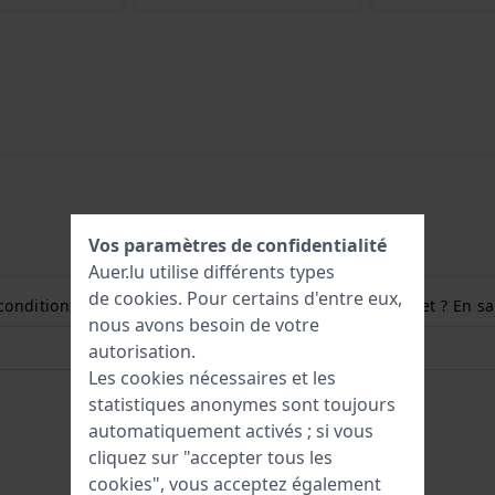
Vos paramètres de confidentialité
Auer.lu utilise différents types
de
cookies
. Pour certains d'entre eux,
conditions et comment mesurer la taille de mon poignet ? En sav
nous avons besoin de votre
autorisation.
Les cookies nécessaires et les
statistiques anonymes sont toujours
automatiquement activés ; si vous
cliquez sur "accepter tous les
cookies", vous acceptez également