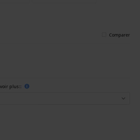
Comparer
oir plus::