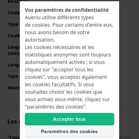
boucle
Vos paramètres de confidentialité
Couleur du bracelet
Rouge
Auer.lu utilise différents types
Type de fermoir
Boucle
de
cookies
. Pour certains d'entre eux,
nous avons besoin de votre
Couleur de fermoir
Gris
autorisation.
Les cookies nécessaires et les
Longueur bande à 12h
85 mm
(mm)
statistiques anonymes sont toujours
automatiquement activés ; si vous
Longueur bande à 6h (mm)
125 mm
cliquez sur "accepter tous les
Type de montage
Épingles à ressort
cookies", vous acceptez également
les cookies facultatifs. Si vous
Monture droite
Non
souhaitez choisir les cookies que
vous activez vous-même, cliquez sur
"paramètres des cookies".
Accepter tous
Les expériences de l'utilisateur
Paramètres des cookies
"caoutchouc agréable et souple"
Show original text