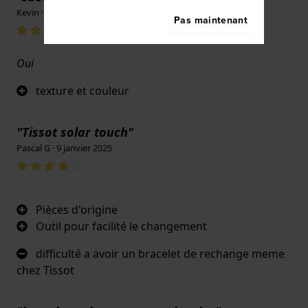
Kevin · il y a 4 semaines
Pas maintenant
Oui
texture et couleur
"Tissot solar touch"
Pascal G · 9 janvier 2025
Pièces d'origine
Outil pour facilité le changement
difficulté a avoir un bracelet de rechange meme
chez Tissot