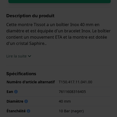
Description du produit
Cette montre Tissot a un boîtier Inox 40 mm en
diamètre et est équipée d'un bracelet Inox. Le boîtier
contient un mouvement ETA et la montre est dotée
d'un cristal Saphire..
La montre est 10 ATM. Cela signifie que la montre
Lire la suite
est adaptée à la natation. La montre est livrée avec la
Garantie de 2 ans.
Spécifications
.
Numéro d'article alternatif
T150.417.11.041.00
Ean
7611608316405
Diamètre
40 mm
Étanchéité
10 Bar (nager)