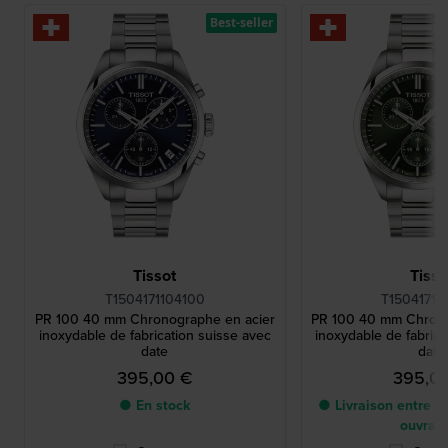
Best-seller
Tissot
Tisso
T1504171104100
T15041711
PR 100 40 mm Chronographe en acier
PR 100 40 mm Chrono
inoxydable de fabrication suisse avec
inoxydable de fabrica
date
date
395,00 €
395,0
● En stock
● Livraison entre 2 
ouvrab