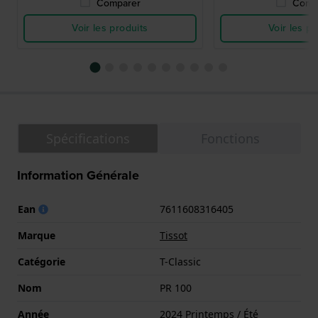
Comparer
Comp
Voir les produits
Voir les pr
Spécifications
Fonctions
Information Générale
Ean
7611608316405
Marque
Tissot
Catégorie
T-Classic
Nom
PR 100
Année
2024 Printemps / Été