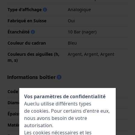
Type d'affichage
Analogique
Fabriqué en Suisse
Oui
Étanchéité
10 Bar (nager)
Couleur du cadran
Bleu
Couleurs des aiguilles (h,
Argent, Argent, Argent
m, s)
Informations boîtier
Code boîtier
T150417
Vos paramètres de confidentialité
Diamètre
40 mm
Auer.lu utilise différents types
de
cookies
. Pour certains d'entre eux,
Épaisseur du boîtier
11.3 mm
nous avons besoin de votre
autorisation.
Matériel du boîtier
Acier inoxydable
Les cookies nécessaires et les