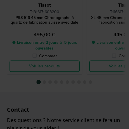
Tissot
Tisso
T1316171603200
T11661711
PRS 516 45 mm Chronographe à
XL 45 mm Chronogra
quartz de fabrication suisse avec date
fabrication suis
495,00 €
445,0
● Livraison entre 2 jours à 5 jours
● Livraison entre 2 
ouvrables
ouvrab
Comparer
Comp
Voir les produits
Voir les pr
Contact
Des questions ? Notre service client se fera un
plaisir de vous aider !