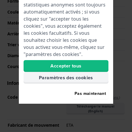
Forme du boîtier
Rond
statistiques anonymes sont toujours
automatiquement activés ; si vous
Couleur du boîtier
Argent
cliquez sur "accepter tous les
Matériau du boîtier arrière
Acier inoxydable
cookies", vous acceptez également
les cookies facultatifs. Si vous
Arrière de Boitier
Couvercle à pression
souhaitez choisir les cookies que
Trier verre
Saphire
vous activez vous-même, cliquez sur
"paramètres des cookies".
Diamètre du verre
34.50
Accepter tous
Couronne
Couronne de tirer
Paramètres des cookies
Informations mouvement
Pas maintenant
Code Mouvement
G10.212
(
Voir les spécifications
)
Télécharger le manuel
(English)
Fabricant de mouvement
ETA