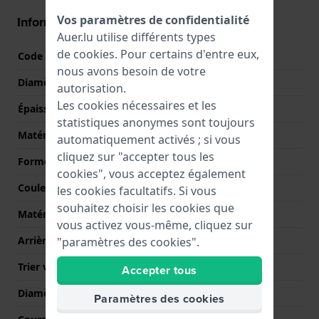
Vos paramètres de confidentialité
Informations boîtier
Auer.lu utilise différents types
de
cookies
. Pour certains d'entre eux,
Code boîtier
T143410
nous avons besoin de votre
Diamètre
40 mm
autorisation.
Les cookies nécessaires et les
Épaisseur du boîtier
7 mm
statistiques anonymes sont toujours
Matériel du boîtier
Acier inoxydable
automatiquement activés ; si vous
cliquez sur "accepter tous les
Forme du boîtier
Rond
cookies", vous acceptez également
Couleur du boîtier
Argent
les cookies facultatifs. Si vous
souhaitez choisir les cookies que
Matériau du boîtier arrière
Acier inoxydable
vous activez vous-même, cliquez sur
Arrière de Boitier
Couvercle à pression
"paramètres des cookies".
Trier verre
Saphire
Accepter tous
Diamètre du verre
36.50
Paramètres des cookies