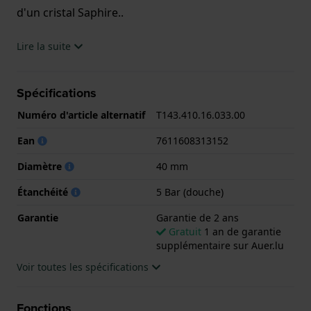
d'un cristal Saphire..
La montre est 5 ATM. Cela signifie que la montre est
Lire la suite
adaptée à la douche. La montre est livrée avec la
Garantie de 2 ans.
Spécifications
.
Numéro d'article alternatif
T143.410.16.033.00
Ean
7611608313152
Diamètre
40 mm
Étanchéité
5 Bar (douche)
Garantie
Garantie de 2 ans
Gratuit
1 an de garantie
supplémentaire sur Auer.lu
Voir toutes les spécifications
Fonctions