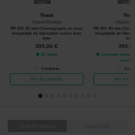
Tissot
Tisso
T1504171104100
T15041711
PR 100 40 mm Chronographe en acier
PR 100 40 mm Chrono
inoxydable de fabrication suisse avec
inoxydable de fabrica
date
date
395,00 €
395,0
● En stock
● Livraison entre 2 
ouvrab
Comparer
Comp
Voir les produits
Voir les pr
Spécifications
Fonctions