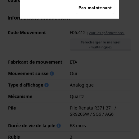
Couronne
Couronne de tirer
Pas maintenant
Informations mouvement
Code Mouvement
F06.412
(
Voir les spécifications
)
Télécharger le manuel
(multilingue)
Fabricant de mouvement
ETA
Mouvement suisse
Oui
Type d'affichage
Analogique
Mécanisme
Quartz
Pile
Pile Renata R371 371 /
SR920SW / SG6 / AG6
Durée de vie de la pile
68 mois
Rubis
3