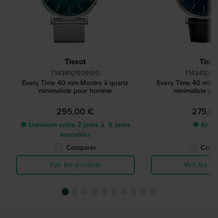
Tissot
Tisso
T1434101109100
T14341016
Every Time 40 mm Montre à quartz
Every Time 40 mm M
minimaliste pour homme
minimaliste p
295,00 €
275,0
● Livraison entre 2 jours à 5 jours
● En st
ouvrables
Comparer
Comp
Voir les produits
Voir les pr