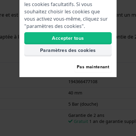
les cookies facultatifs. Si vous
souhaitez choisir les cookies que
 et est équipée d'un bracelet cuir. Le boîtier contient un 
vous activez vous-même, cliquez sur
"paramètres des cookies".
aptée à la douche. La montre est livrée avec la Garantie de 
Accepter tous
Paramètres des cookies
Pas maintenant
194366477108
40 mm
5 Bar (douche)
Garantie de 2 ans
Gratuit
1 an de garantie suppl