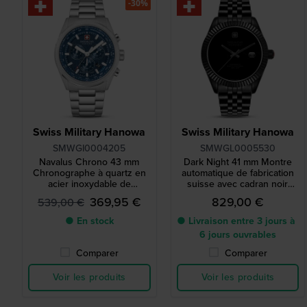
-30%
Swiss Military Hanowa
Swiss Military Hanowa
SMWGI0004205
SMWGL0005530
Navalus Chrono 43 mm
Dark Night 41 mm Montre
Chronographe à quartz en
automatique de fabrication
acier inoxydable de
suisse avec cadran noir
fabrication suisse
musou
369,95 €
829,00 €
539,00 €
● En stock
● Livraison entre 3 jours à
6 jours ouvrables
Comparer
Comparer
Voir les produits
Voir les produits