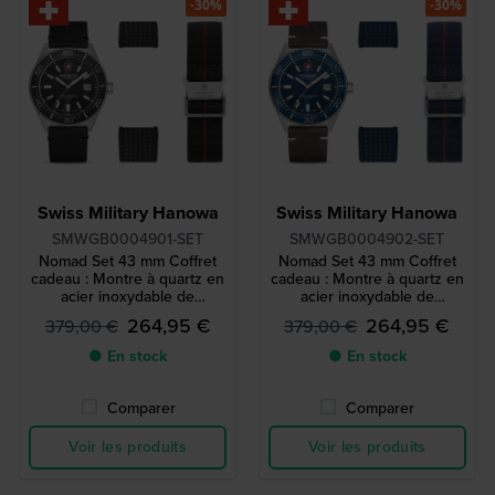
-30%
-30%
Swiss Military Hanowa
Swiss Military Hanowa
SMWGB0004901-SET
SMWGB0004902-SET
Nomad Set 43 mm Coffret
Nomad Set 43 mm Coffret
cadeau : Montre à quartz en
cadeau : Montre à quartz en
acier inoxydable de
acier inoxydable de
fabrication suisse avec deux
fabrication suisse avec deux
264,95 €
264,95 €
379,00 €
379,00 €
bracelets supplémentaires
bracelets supplémentaires
● En stock
● En stock
Comparer
Comparer
Voir les produits
Voir les produits