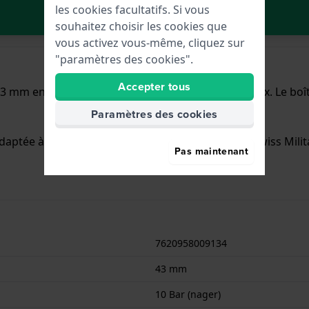
les cookies facultatifs. Si vous
Dans le Panier
souhaitez choisir les cookies que
vous activez vous-même, cliquez sur
"paramètres des cookies".
Accepter tous
43 mm en diamètre et est équipée d'un bracelet Inox. Le bo
Paramètres des cookies
aptée à la natation. La montre est livrée avec la Swiss Milit
Pas maintenant
7620958009134
43 mm
10 Bar (nager)