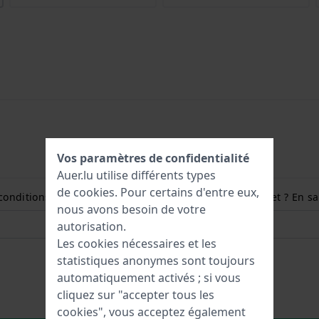
Vos paramètres de confidentialité
Auer.lu utilise différents types
de
cookies
. Pour certains d'entre eux,
conditions et comment mesurer la taille de mon poignet ? En sav
nous avons besoin de votre
autorisation.
Les cookies nécessaires et les
statistiques anonymes sont toujours
automatiquement activés ; si vous
cliquez sur "accepter tous les
cookies", vous acceptez également