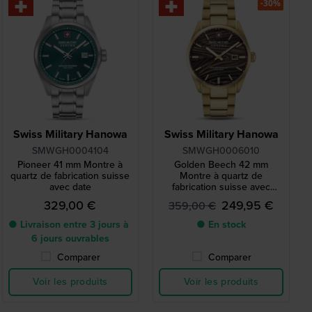
-30%
Swiss Military Hanowa
Swiss Military Hanowa
SMWGH0004104
SMWGH0006010
Pioneer 41 mm Montre à
Golden Beech 42 mm
quartz de fabrication suisse
Montre à quartz de
avec date
fabrication suisse avec
cadran d'inspiration
329,00 €
249,95 €
359,00 €
forestière
● Livraison entre 3 jours à
● En stock
6 jours ouvrables
Comparer
Comparer
Voir les produits
Voir les produits