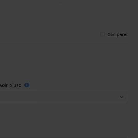
Comparer
oir plus::