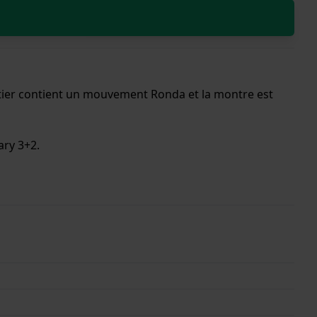
îtier contient un mouvement Ronda et la montre est
ary 3+2.