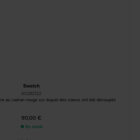
Swatch
SO28Z122
tre au cadran rouge sur lequel des cœurs ont été découpés
90,00 €
● En stock