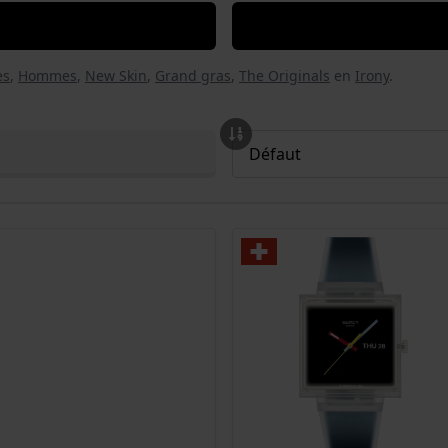
es
,
Hommes
,
New Skin
,
Grand gras
,
The Originals
en
Irony
.