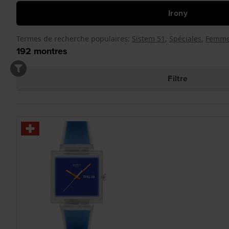
Irony
Termes de recherche populaires:
Sistem 51
,
Spéciales
,
Femm
192
montres
Filtre