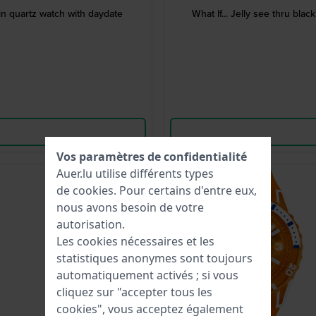
in quartz watch with daydate
What If... Jelly see thru bl
Vos paramètres de confidentialité
Auer.lu utilise différents types
Nouveau
de
cookies
. Pour certains d'entre eux,
nous avons besoin de votre
autorisation.
Les cookies nécessaires et les
statistiques anonymes sont toujours
automatiquement activés ; si vous
cliquez sur "accepter tous les
cookies", vous acceptez également