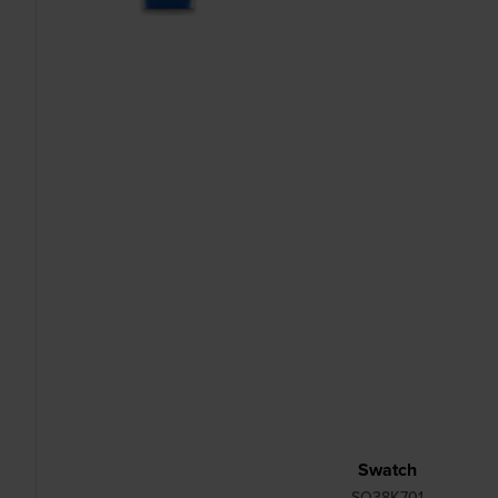
Swatch
SO38K701