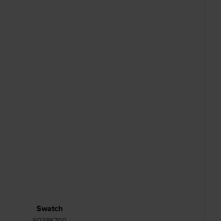
Swatch
SO38K700