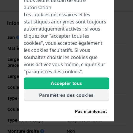
nous avons besoin de votre
autorisation.
Les cookies nécessaires et les
statistiques anonymes sont toujours
Informations bracelet
automatiquement activés ; si vous
cliquez sur "accepter tous les
Ean
7610522804463
cookies", vous acceptez également
Matière bracelet
Silicone
les cookies facultatifs. Si vous
souhaitez choisir les cookies que
Largeur de la patte (du
17 mm
vous activez vous-même, cliquez sur
bracelet)
"paramètres des cookies".
Largeur entre Corne
17 mm
Accepter tous
Couleur du bracelet
Rose
Paramètres des cookies
Type de fermoir
Boucle
Couleur de fermoir
Transparent
Pas maintenant
Type de montage
Goupilles en acier
Monture droite
Non