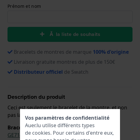
Prénom et nom
Ă la liste de souhaits
Bracelets de montres de marque
100% d'origine
Livraison gratuite montres de plus de 150€
Distributeur officiel
de Swatch
Description du produit
Ceci est seulement le bracelet de la montre, et non
pas la montre complète.
Vos paramètres de confidentialité
Auer.lu utilise différents types
Bracelet original pour
de
cookies
. Pour certains d'entre eux,
GE714