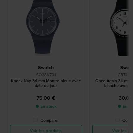
Swatch
Swat
SO28N701
GB743-
Knock Nap 34 mm Montre bleue avec
Once Again 34 mm M
date du jour
blanche avec da
75,00 €
60,00
● En stock
● En st
Comparer
Comp
Voir les produits
Voir les pr