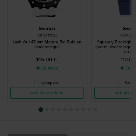
Swatch
Swat
SB03B701
SO34N
Lash Out 47 mm Montre Big Bold en
Squarely Blacklight
biocéramique
quartz biocéramique 
du jou
145,00 €
110,00
● En stock
● En st
Comparer
Comp
Voir les produits
Voir les pr