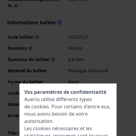
m, s)
Informations boîtier
Code boîtier
SO28Z127
Diamètre
34 mm
Épaisseur du boîtier
8.8 mm
Matériel du boîtier
Plastique biosourcé
Forme du boîtier
Rond
Vos paramètres de confidentialité
Couleur du boîtier
Bleu
Auer.lu utilise différents types
Matériau du boîtier arrière
Plastique biosourcé
de
cookies
. Pour certains d'entre eux,
nous avons besoin de votre
Arrière de Boitier
Boîtier avec trappe de
autorisation.
batterie
Les cookies nécessaires et les
Trier verre
Acrylique
statistiques anonymes sont toujours