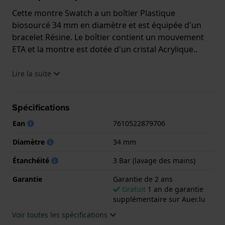
Cette montre Swatch a un boîtier Plastique
biosourcé 34 mm en diamètre et est équipée d'un
bracelet Résine. Le boîtier contient un mouvement
ETA et la montre est dotée d'un cristal Acrylique..
La montre est 3 ATM. Cela signifie que la montre est
Lire la suite
étanche aux éclaboussures. La montre est livrée
avec la Garantie de 2 ans.
Spécifications
.
Ean
7610522879706
Diamètre
34 mm
Étanchéité
3 Bar (lavage des mains)
Garantie
Garantie de 2 ans
Gratuit
1 an de garantie
supplémentaire sur Auer.lu
Voir toutes les spécifications