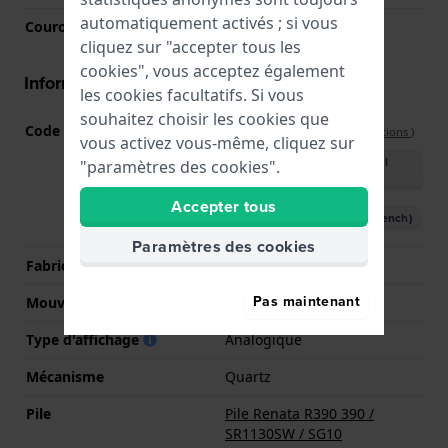
automatiquement activés ; si vous
Couronne
Couronne de tirer
cliquez sur "accepter tous les
cookies", vous acceptez également
Informations mouvement
les cookies facultatifs. Si vous
souhaitez choisir les cookies que
Code Mouvement
SW-G-DD
(
Voir les spécifications
)
vous activez vous-même, cliquez sur
Télécharger le manuel
"paramètres des cookies".
(English)
Accepter tous
Télécharger le manuel (French)
Paramètres des cookies
Fabricant de mouvement
ETA
Pas maintenant
Mouvement suisse
Oui
Type d'affichage
Analogique
Mécanisme
Quartz
Pile
Pile Renata R390 390 /
SR1130SW / SG10