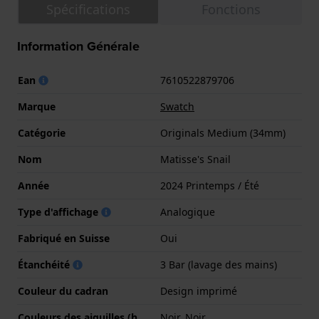
Spécifications
Fonctions
Information Générale
Ean
7610522879706
Marque
Swatch
Catégorie
Originals Medium (34mm)
Nom
Matisse's Snail
Année
2024 Printemps / Été
Type d'affichage
Analogique
Fabriqué en Suisse
Oui
Étanchéité
3 Bar (lavage des mains)
Couleur du cadran
Design imprimé
Couleurs des aiguilles (h,
Noir, Noir