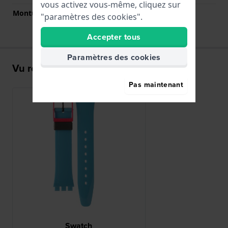
vous activez vous-même, cliquez sur
Monture droite
Non
"paramètres des cookies".
Accepter tous
Paramètres des cookies
Vu récemment
Pas maintenant
Swatch