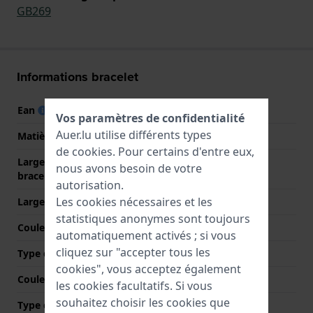
GB269
Informations bracelet
Ean
7610522573840
Vos paramètres de confidentialité
Auer.lu utilise différents types
Matière bracelet
Résine
de
cookies
. Pour certains d'entre eux,
Largeur de la patte (du
17 mm
nous avons besoin de votre
bracelet)
autorisation.
Les cookies nécessaires et les
Largeur entre Corne
17 mm
statistiques anonymes sont toujours
Couleur du bracelet
Bleu
automatiquement activés ; si vous
cliquez sur "accepter tous les
Type de fermoir
Boucle
cookies", vous acceptez également
Couleur de fermoir
Rouge
les cookies facultatifs. Si vous
souhaitez choisir les cookies que
Type de montage
Goupilles en acier