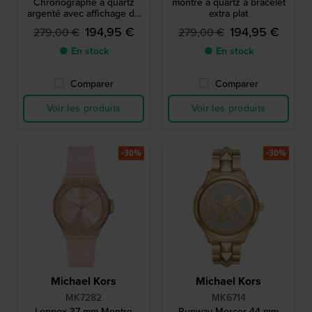
Chronographe à quartz
montre à quartz à bracelet
argenté avec affichage de
extra plat
la date
194,95 €
194,95 €
279,00 €
279,00 €
● En stock
● En stock
Comparer
Comparer
Voir les produits
Voir les produits
-30%
-30%
Michael Kors
Michael Kors
MK7282
MK6714
Lennox 37 mm Montre
Runway Mercer 44 mm