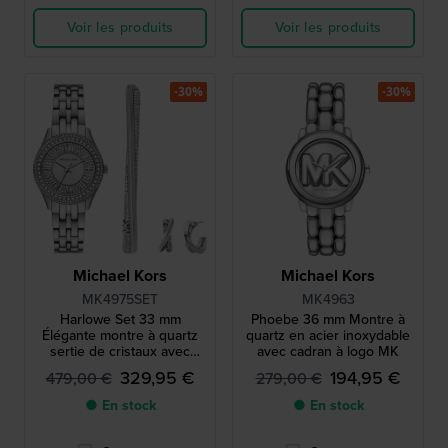
Voir les produits
Voir les produits
-30%
-30%
Michael Kors
Michael Kors
MK4975SET
MK4963
Harlowe Set 33 mm
Phoebe 36 mm Montre à
Élégante montre à quartz
quartz en acier inoxydable
sertie de cristaux avec
avec cadran à logo MK
bracelet et boucles
329,95 €
194,95 €
479,00 €
279,00 €
d'oreilles gratuits
● En stock
● En stock