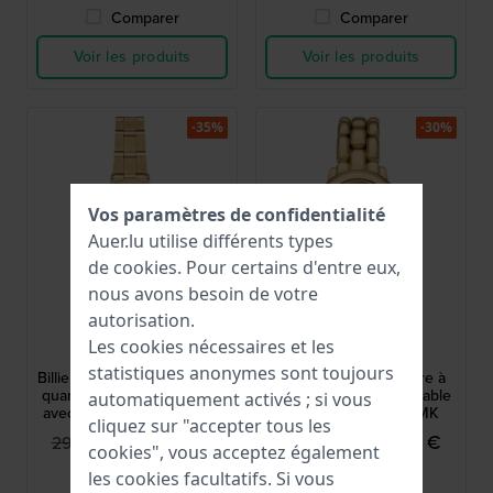
Comparer
Comparer
Voir les produits
Voir les produits
-35%
-30%
Vos paramètres de confidentialité
Auer.lu utilise différents types
de
cookies
. Pour certains d'entre eux,
nous avons besoin de votre
autorisation.
Michael Kors
Michael Kors
Les cookies nécessaires et les
MK7554
MK4923
statistiques anonymes sont toujours
Billie 26 mm Petite montre à
Phoebe 36 mm Montre à
quartz en acier inoxydable
quartz en acier inoxydable
automatiquement activés ; si vous
avec finition texturée mate
avec cadran à logo MK
cliquez sur "accepter tous les
199,95 €
194,95 €
299,00 €
279,00 €
cookies", vous acceptez également
● En stock
● En stock
les cookies facultatifs. Si vous