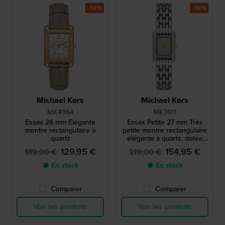
-30%
-30%
Michael Kors
Michael Kors
MK4964
MK7611
Essex 26 mm Élégante
Essex Petite 27 mm Très
montre rectangulaire à
petite montre rectangulaire
quartz
élégante à quartz, dotée
d’un cadran vert tendre
129,95 €
154,95 €
189,00 €
219,00 €
● En stock
● En stock
Comparer
Comparer
Voir les produits
Voir les produits