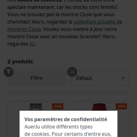
spéciale maintenant, car les stocks sont limités!
Vous ne trouvez pas la montre Cluse que vous
cherchez? Alors, regardez la
collection actuelle de
montres Cluse
. Voulez-vous mettre à jour votre
montre Cluse avec un nouveau bracelet? Alors,
regardez
ici
.
2
produits
Filtre
-30%
-30%
Vos paramètres de confidentialité
Auer.lu utilise différents types
de
cookies
. Pour certains d'entre eux,