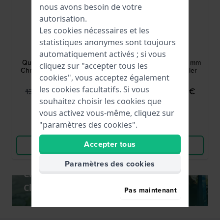
nous avons besoin de votre
autorisation.
Les cookies nécessaires et les
Cluse
Cluse
statistiques anonymes sont toujours
CW52002
CW20810
automatiquement activés ; si vous
Quartaut Chrono 35 mm
Vigoureux Chrono 40 mm
cliquez sur "accepter tous les
Chronographe tonneau à
Chronographe en acier
cookies", vous acceptez également
quartz avec date
avec date
les cookies facultatifs. Si vous
99,95 €
119,95 €
139,95 €
169,95 €
souhaitez choisir les cookies que
● En stock
● En stock
vous activez vous-même, cliquez sur
"paramètres des cookies".
Comparer
Comparer
Accepter tous
Voir les produits
Voir les produits
Paramètres des cookies
Chercher dans la nouvelle collection
Cluse
Pas maintenant