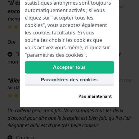
Show
"Il est fin. Il n'est pas épais et
statistiques anonymes sont toujours
original
automatiquement activés ; si vous
encombrant sur mon poignet."
text
cliquez sur "accepter tous les
Thomas Posey · 11 juillet 2025
cookies", vous acceptez également
les cookies facultatifs. Si vous
souhaitez choisir les cookies que
Oui
vous activez vous-même, cliquez sur
Il est fin. Il n'est pas épais et encombrant sur
"paramètres des cookies".
mon poignet.
Accepter tous
Paramètres des cookies
"Bien fait et ça se voit !"
Show original text
Ann McLeod · 16 juin 2025
Pas maintenant
Un cadeau pour mon fils. Nous sommes tous les deux
d'accord pour dire que le bracelet est bien fait, qu'il a l'air
élégant et qu'il est d'une très belle couleur.
Couleur