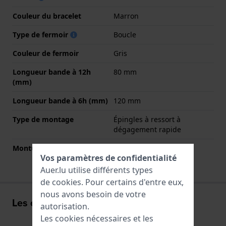
Couleur du bracelet
Marron
Type de fermoir
Boucle
Couleur de fermoir
Gris
Longueur bande à 12h
80 mm
(mm)
Longueur bande à 6h (mm)
120 mm
Type de montage
Épingles à ressort à
dégagement rapide
Monture droite
Oui
Vos paramètres de confidentialité
Auer.lu utilise différents types
de
cookies
. Pour certains d'entre eux,
nous avons besoin de votre
Les expériences de l'utilisateur
autorisation.
Les cookies nécessaires et les