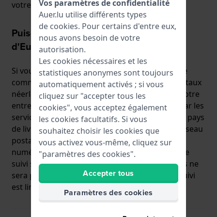
Vos paramètres de confidentialité
votre parcelle.
Auer.lu utilise différents types
de
cookies
. Pour certains d'entre eux,
Puis-je suivre mon colis en dehors
nous avons besoin de votre
d'Europe?
autorisation.
Les cookies nécessaires et les
Si vous avez choisi l'option
Standard Parcel
, votre
statistiques anonymes sont toujours
commande a été expédiée avec les services postaux
automatiquement activés ; si vous
néerlandais. Dès que votre commande quitte notre
cliquez sur "accepter tous les
entrepôt, le colis a un numéro de suivi donné par les
cookies", vous acceptez également
services postaux néerlandais. À l'arrivée dans le pays
les cookies facultatifs. Si vous
de livraison, un nouveau numéro de suivi ,du réseau
souhaitez choisir les cookies que
postal local, est remis au colis. Souvent, ces
vous activez vous-même, cliquez sur
numéros de suivi ne sont pas liés, et avec cela, le
"paramètres des cookies".
suivi se perd. Cela ne signifie pas que votre colis ne
Accepter tous
sera pas livré, cela signifie simplement que le suivi
est limité.
Paramètres des cookies