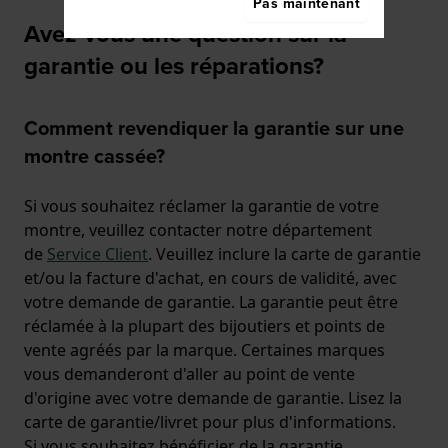
Pas maintenant
Avez-vous une question sur la
garantie ou les réparations?
Comment revendiquer la garantie sur une
montre cassée?
Si vous souhaitez réclamer la garantie de votre
montre, veuillez contacter notre département
de
Service Client
. Veuillez inclure la carte de garantie
et/ou la facture d'achat, en cours de validité, avec
votre demande de garantie. La garantie peut être
réclamée à la plupart des bijoutiers et points de
vente agréés par la marque. Certaines marques
vous demanderont d'aller au point de vente
d'origine avec votre demande de garantie. Lisez la
carte de garantie/livret pour plus d'informations.
Si vous souhaitez bénéficier de la garantie