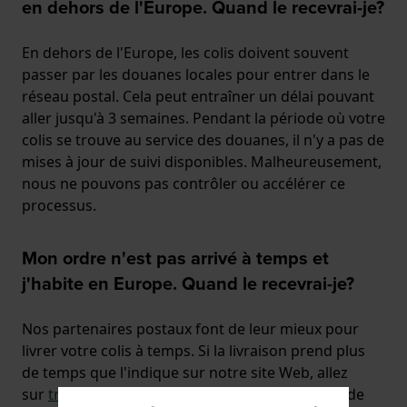
en dehors de l'Europe. Quand le recevrai-je?
En dehors de l'Europe, les colis doivent souvent
passer par les douanes locales pour entrer dans le
réseau postal. Cela peut entraîner un délai pouvant
aller jusqu'à 3 semaines. Pendant la période où votre
colis se trouve au service des douanes, il n'y a pas de
mises à jour de suivi disponibles. Malheureusement,
nous ne pouvons pas contrôler ou accélérer ce
processus.
Mon ordre n'est pas arrivé à temps et
j'habite en Europe. Quand le recevrai-je?
Nos partenaires postaux font de leur mieux pour
livrer votre colis à temps. Si la livraison prend plus
de temps que l'indique sur notre site Web, allez
sur
trackyourparcel.eu
pour voir la localisation de