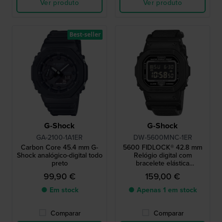
Ver produto
Ver produto
Best-seller
G-Shock
G-Shock
GA-2100-1A1ER
DW-5600MNC-1ER
Carbon Core 45.4 mm G-
5600 FIDLOCK® 42.8 mm
Shock analógico-digital todo
Relógio digital com
preto
bracelete elástica
confortável e fecho
99,90 €
159,00 €
magnético FIDLOCK®.
● Em stock
● Apenas 1 em stock
Comparar
Comparar