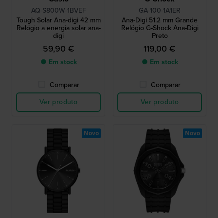
AQ-S800W-1BVEF
GA-100-1A1ER
Tough Solar Ana-digi 42 mm
Ana-Digi 51.2 mm Grande
Relógio a energia solar ana-
Relógio G-Shock Ana-Digi
digi
Preto
59,90 €
119,00 €
● Em stock
● Em stock
Comparar
Comparar
Ver produto
Ver produto
Novo
Novo