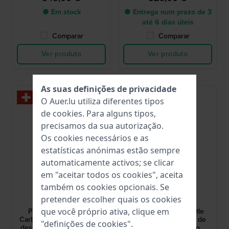
● Em stock
● Entrega num prazo de 3
até 6 dias úteis
Comparar
Comparar
Ver produto
Ver produto
As suas definições de privacidade
O Auer.lu utiliza diferentes tipos
de
cookies
. Para alguns tipos,
precisamos da sua autorização.
Os cookies necessários e as
estatísticas anónimas estão sempre
automaticamente activos; se clicar
em "aceitar todos os cookies", aceita
também os cookies opcionais. Se
Tissot
Luminox
pretender escolher quais os cookies
T1379079720100
XS.0330
que você próprio ativa, clique em
PRX Powermatic 80 -
Leatherback Sea Turtle
Carbon 40 mm Relógio de
Giant 44 mm Relógio de
"definições de cookies".
design automático icónico
exterior em carbono