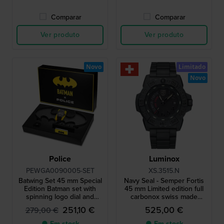
Comparar
Comparar
Ver produto
Ver produto
Novo
Limitado
Novo
Police
Luminox
PEWGA0090005-SET
XS.3515.N
Batwing Set 45 mm Special
Navy Seal - Semper Fortis
Edition Batman set with
45 mm Limited edition full
spinning logo dial and
carbonox swiss made
Batwing spinner
quartz watch
251,10 €
525,00 €
279,00 €
● Em stock
● Em stock