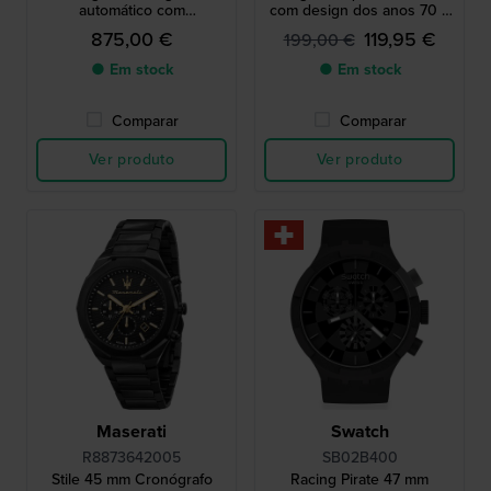
automático com
com design dos anos 70 e
revestimento preto
caixa assimétrica
875,00 €
119,95 €
199,00 €
● Em stock
● Em stock
Comparar
Comparar
Ver produto
Ver produto
Maserati
Swatch
R8873642005
SB02B400
Stile 45 mm Cronógrafo
Racing Pirate 47 mm