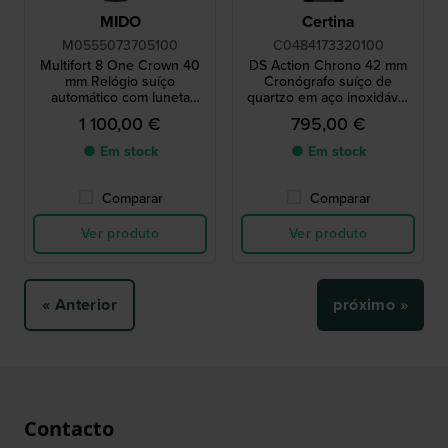
MIDO
Certina
M0555073705100
C0484173320100
Multifort 8 One Crown 40
DS Action Chrono 42 mm
mm Relógio suíço
Cronógrafo suíço de
automático com luneta
quartzo em aço inoxidável
octogonal e reserva de
com mostrador preto em
1 100,00 €
795,00 €
marcha de 80 horas
carbono
● Em stock
● Em stock
Comparar
Comparar
Ver produto
Ver produto
« Anterior
próximo »
Contacto