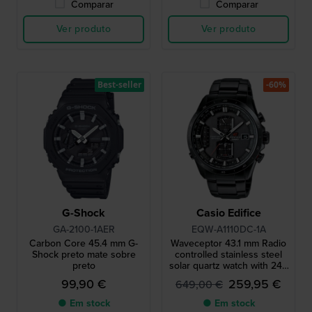
Comparar
Comparar
Ver produto
Ver produto
Best-seller
-60%
G-Shock
Casio Edifice
GA-2100-1AER
EQW-A1110DC-1A
Carbon Core 45.4 mm G-
Waveceptor 43.1 mm Radio
Shock preto mate sobre
controlled stainless steel
preto
solar quartz watch with 24h
indicator
99,90 €
259,95 €
649,00 €
● Em stock
● Em stock