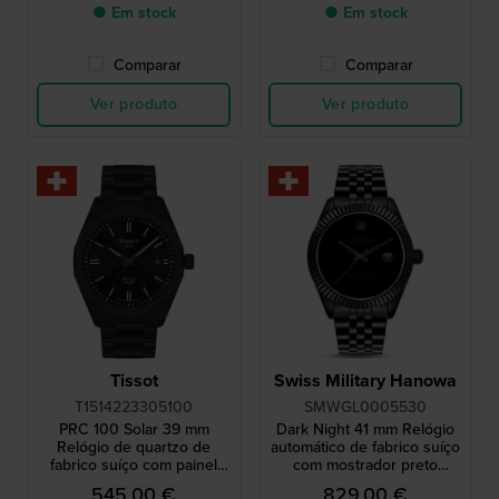
● Em stock
● Em stock
Comparar
Comparar
Ver produto
Ver produto
Tissot
Swiss Military Hanowa
T1514223305100
SMWGL0005530
PRC 100 Solar 39 mm
Dark Night 41 mm Relógio
Relógio de quartzo de
automático de fabrico suíço
fabrico suíço com painel
com mostrador preto
solar único em cristal
Musou
545,00 €
829,00 €