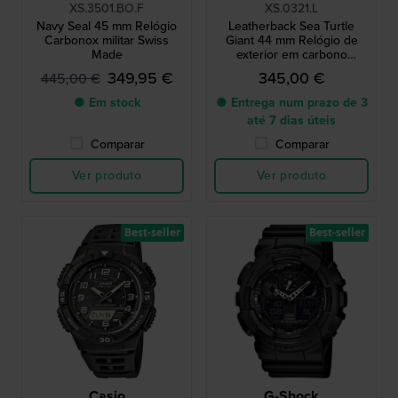
XS.3501.BO.F
XS.0321.L
Navy Seal 45 mm Relógio
Leatherback Sea Turtle
Carbonox militar Swiss
Giant 44 mm Relógio de
Made
exterior em carbono
fabricado na Suíça
349,95 €
345,00 €
445,00 €
● Em stock
● Entrega num prazo de 3
até 7 dias úteis
Comparar
Comparar
Ver produto
Ver produto
Best-seller
Best-seller
Casio
G-Shock