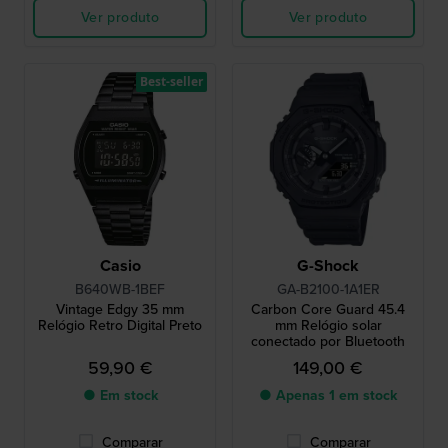
Ver produto
Ver produto
Best-seller
Casio
G-Shock
B640WB-1BEF
GA-B2100-1A1ER
Vintage Edgy 35 mm
Carbon Core Guard 45.4
Relógio Retro Digital Preto
mm Relógio solar
conectado por Bluetooth
59,90 €
149,00 €
● Em stock
● Apenas 1 em stock
Comparar
Comparar