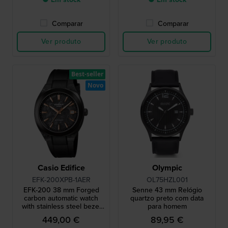
Comparar
Comparar
Ver produto
Ver produto
Best-seller
Novo
Casio Edifice
Olympic
EFK-200XPB-1AER
OL75HZL001
EFK-200 38 mm Forged
Senne 43 mm Relógio
carbon automatic watch
quartzo preto com data
with stainless steel bezel
para homem
and resin strap
449,00 €
89,95 €