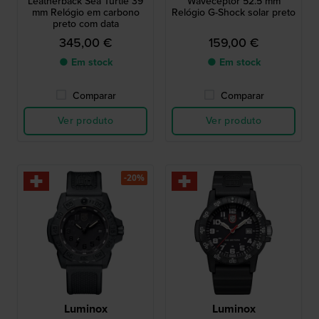
Leatherback Sea Turtle 39
Waveceptor 52.5 mm
mm Relógio em carbono
Relógio G-Shock solar preto
preto com data
345,00 €
159,00 €
● Em stock
● Em stock
Comparar
Comparar
Ver produto
Ver produto
-20%
Luminox
Luminox