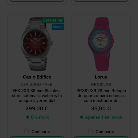
Best-seller
Novo
Casio Edifice
Lorus
EFK-200D-4AER
RRX81JX9
EFK-200 38 mm Stainless
RRX81JX9 29 mm Relógio
steel automatic watch with
de quartzo para crianças
unique layered dial
com mostrador de
professor de horas e
299,00 €
35,00 €
bracelete de silicone
● Em stock
● Apenas 1 em stock
Comparar
Comparar