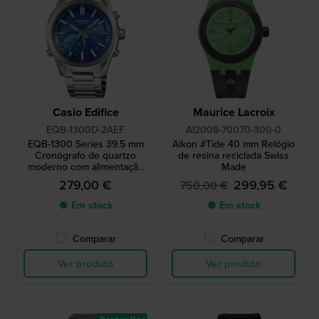
Casio Edifice
Maurice Lacroix
EQB-1300D-2AEF
AI2008-70070-300-0
EQB-1300 Series 39.5 mm
Aikon #Tide 40 mm Relógio
Cronógrafo de quartzo
de resina reciclada Swiss
moderno com alimentação
Made
solar e ligação ao
279,00 €
299,95 €
750,00 €
smartphone
● Em stock
● Em stock
Comparar
Comparar
Ver produto
Ver produto