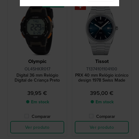
Best-seller
Olympic
Tissot
OL45HKR017
T1374101104100
Digital 36 mm Relógio
PRX 40 mm Relógio icónico
Digital de Criança Preto
design 1978 Swiss Made
39,95 €
395,00 €
● Em stock
● Em stock
Comparar
Comparar
Ver produto
Ver produto