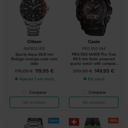
Citizen
Casio
AW1820-81E
PRG-550-1A4
Sporty Aqua 36.8 mm
PRG-550-1A4ER Pro Trek
Relógio energia solar com
49.3 mm Solar powered
data
quartz watch with compass
barometer thermometer
119,95 €
149,95 €
179,00 €
299,00 €
and altimeter
● Apenas 1 em stock
● Em stock
Comparar
Comparar
Ver produto
Ver produto
Novo
-60%