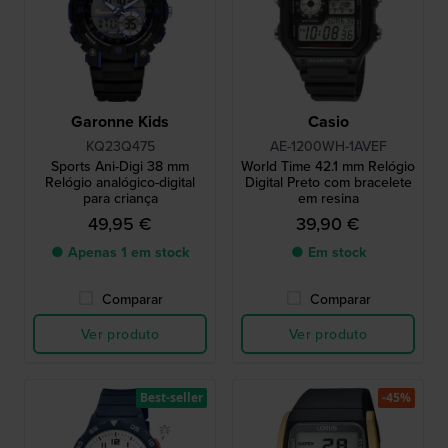
Garonne Kids
Casio
KQ23Q475
AE-1200WH-1AVEF
Sports Ani-Digi 38 mm
World Time 42.1 mm Relógio
Relógio analógico-digital
Digital Preto com bracelete
para criança
em resina
49,95 €
39,90 €
● Apenas 1 em stock
● Em stock
Comparar
Comparar
Ver produto
Ver produto
Best-seller
-45%