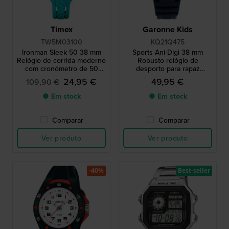
Timex
Garonne Kids
TW5M03100
KQ21Q475
Ironman Sleek 50 38 mm
Sports Ani-Digi 38 mm
Relógio de corrida moderno
Robusto relógio de
com cronómetro de 50
desporto para rapaz
voltas.
analógico e digital
24,95 €
49,95 €
109,90 €
● Em stock
● Em stock
Comparar
Comparar
Ver produto
Ver produto
-40%
Best-seller