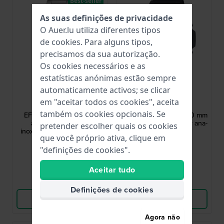
Best-seller
As suas definições de privacidade
O Auer.lu utiliza diferentes tipos
de
cookies
. Para alguns tipos,
precisamos da sua autorização.
Os cookies necessários e as
estatísticas anónimas estão sempre
automaticamente activos; se clicar
Casio Edifice
Casio
em "aceitar todos os cookies", aceita
EFK-110D-7AER
AQ-S820W-1AVEF
também os cookies opcionais. Se
EFK-110 38 mm Relógio
Tough Solar Ana-digi 50 mm
automático em aço
Relógio a energia solar ana-
pretender escolher quais os cookies
inoxidável com mostrador
digi
que você próprio ativa, clique em
texturizado exclusivo
279,00 €
59,90 €
"definições de cookies".
● Em stock
● Em stock
Aceitar tudo
Comparar
Comparar
Definições de cookies
Ver produto
Ver produto
Agora não