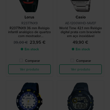
Lorus
Casio
R2377NX9
AE-1200WHD-1AVEF
R2377NX9 36 mm Relógio
World Time 42.1 mm Relógio
infantil analógico de quartzo
digital prata com bracelete
com mostrador
em aço inoxidável
retroiluminado
23,95 €
49,90 €
39,00 €
● Em stock
● Em stock
Comparar
Comparar
Ver produto
Ver produto