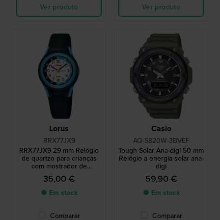
Ver produto
Ver produto
Lorus
Casio
RRX77JX9
AQ-S820W-3BVEF
RRX77JX9 29 mm Relógio
Tough Solar Ana-digi 50 mm
de quartzo para crianças
Relógio a energia solar ana-
com mostrador de
digi
professor de horas e
35,00 €
59,90 €
bracelete de silicone
● Em stock
● Em stock
Comparar
Comparar