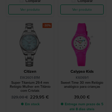
Comparar
Comparar
Ver produto
Ver produto
-30%
Citizen
Calypso Kids
EW2601-81M
K6069/1
Super Titanium 29.4 mm
Sweet Time 30 mm Relógio
Relógio Mulher em Titânio
analógico para crianças
com Cristais
229,95 €
39,00 €
329,00 €
● Em stock
● Entrega num prazo de 5
até 8 dias úteis