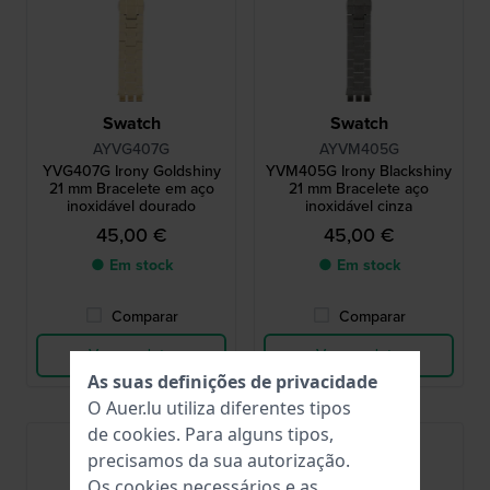
Swatch
Swatch
AYVG407G
AYVM405G
YVG407G Irony Goldshiny
YVM405G Irony Blackshiny
21 mm Bracelete em aço
21 mm Bracelete aço
inoxidável dourado
inoxidável cinza
45,00 €
45,00 €
● Em stock
● Em stock
Comparar
Comparar
Ver produto
Ver produto
As suas definições de privacidade
O Auer.lu utiliza diferentes tipos
de
cookies
. Para alguns tipos,
precisamos da sua autorização.
Os cookies necessários e as