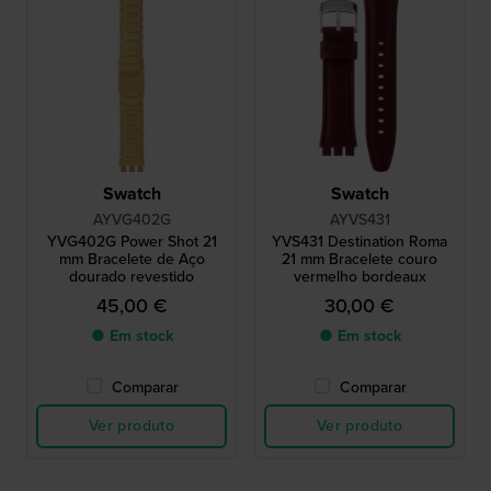
Swatch
Swatch
AYVG402G
AYVS431
YVG402G Power Shot 21
YVS431 Destination Roma
mm Bracelete de Aço
21 mm Bracelete couro
dourado revestido
vermelho bordeaux
45,00 €
30,00 €
● Em stock
● Em stock
Comparar
Comparar
Ver produto
Ver produto