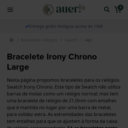
0
Entrega grátis Relógios acima de 150€
Braceletes relogios
Swatch
Ayv
Bracelete Irony Chrono
Large
Nesta página propomos braceletes para os relógios
Swatch Irony Chrono. Este tipo de Swatch não utiliza
barras de molas como um relógio normal; mas tem
uma bracelete de relógio de 21.0mm com entalhes
que é mantida no lugar por uma barra de metal,
para solidez extra. As extremidades das braceletes
tem entalhes para que se ajustem à forma da caixa
de relógio correspondente.
Só as braceletes nesta