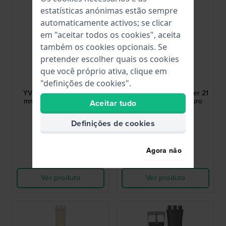
estatísticas anónimas estão sempre
automaticamente activos; se clicar
em "aceitar todos os cookies", aceita
também os cookies opcionais. Se
pretender escolher quais os cookies
Swatch
Swatch
que você próprio ativa, clique em
AYVM406G
AYVC100
"definições de cookies".
YVM406 Crazy Drive 21
YVC100 Back to Copper 21
mm Bracelete aço cinza
mm Bracelete de couro
Aceitar tudo
castanho
47,00 €
30,00 €
Definições de cookies
● Em stock
● Em stock
Agora não
Comparar
Comparar
Ver produto
Ver produto