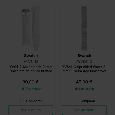
Swatch
Swatch
AYVS412
AYVS411G
YVS412 Albinostrich 21 mm
YVS411G Sprinkled Water 21
Bracelete de couro branco
mm Pulseira Aço Inoxidável
30,00 €
45,00 €
● Em stock
● Em stock
Comparar
Comparar
Ver produto
Ver produto