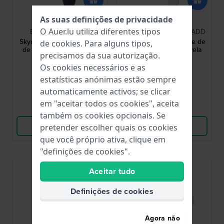
As suas definições de privacidade
Edox
Edox
O Auer.lu utiliza diferentes tipos
ED-BA-80131 3BUC
ED-BA-53020 37JC NADD
Skydiver 20 mm Bracelete
Delfin 20 mm Bracelete de
de
cookies
. Para alguns tipos,
de couro azul sem fivela
couro branco sem fivela
precisamos da sua autorização.
Os cookies necessários e as
78,00 €
100,00 €
estatísticas anónimas estão sempre
● Em stock
● Em stock
automaticamente activos; se clicar
em "aceitar todos os cookies", aceita
Comparar
Comparar
também os cookies opcionais. Se
Ver produto
Ver produto
pretender escolher quais os cookies
que você próprio ativa, clique em
"definições de cookies".
Aceitar tudo
Definições de cookies
Agora não