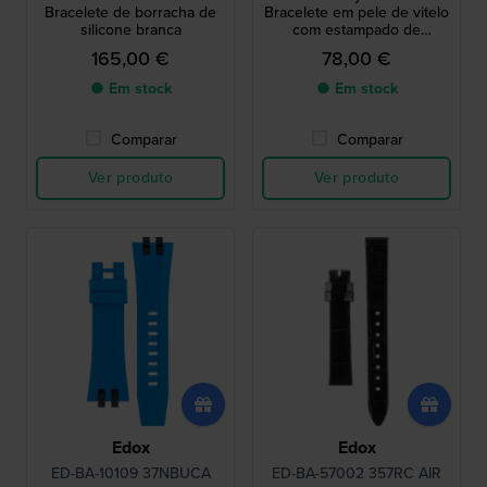
Bracelete de borracha de
Bracelete em pele de vitelo
silicone branca
com estampado de
crocodilo branco sem fivela
165,00 €
78,00 €
● Em stock
● Em stock
Comparar
Comparar
Ver produto
Ver produto
Edox
Edox
ED-BA-10109 37NBUCA
ED-BA-57002 357RC AIR