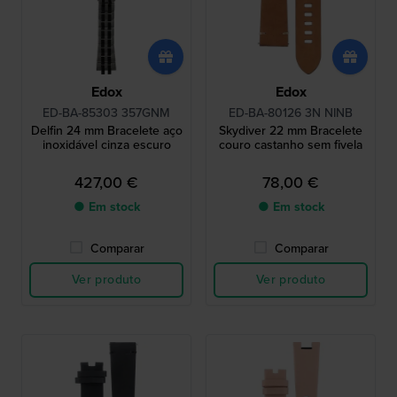
Edox
Edox
ED-BA-85303 357GNM
ED-BA-80126 3N NINB
Delfin 24 mm Bracelete aço
Skydiver 22 mm Bracelete
inoxidável cinza escuro
couro castanho sem fivela
427,00 €
78,00 €
● Em stock
● Em stock
Comparar
Comparar
Ver produto
Ver produto