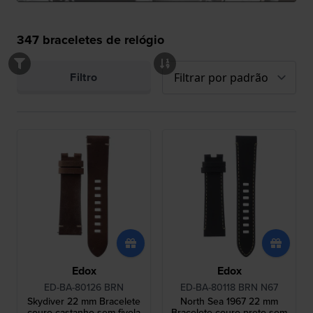
347
braceletes de relógio
Filtro
Edox
Edox
ED-BA-80126 BRN
ED-BA-80118 BRN N67
Skydiver 22 mm Bracelete
North Sea 1967 22 mm
couro castanho sem fivela
Bracelete couro preto sem