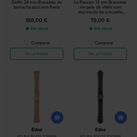
Delfin 24 mm Bracelete de
La Passion 13 mm Bracelete
borracha azul sem fivela
em pele de vitelo com
impressão de crocodilo
preta brilhante sem fivela
188,00 €
78,00 €
● Em stock
● Em stock
Comparar
Comparar
Ver produto
Ver produto
Edox
Edox
ED-BA-80131 37RNM
ED-BA-53021 37GNM