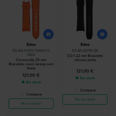
Edox
Edox
ED-BA-01129 TGNOCO
ED-BA-80119 3N
GNO
CO-1 22 mm Bracelete
Chronorally 23 mm
silicone preta
Bracelete couro laranja sem
fivela
121,00 €
121,00 €
● Em stock
● Em stock
Comparar
Comparar
Ver produto
Ver produto