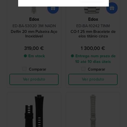
Edox
Edox
ED-BA-53020 3M NADN
ED-BA-10242 TINM
Delfin 20 mm Pulseira Aço
CO-1 25 mm Bracelete de
Inoxidável
elos titânio cinza
319,00 €
1 300,00 €
● Em stock
● Entrega num prazo de
10 até 10 dias úteis
Comparar
Comparar
Ver produto
Ver produto