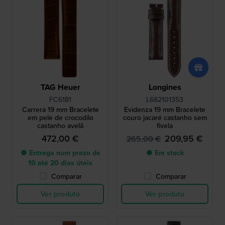
TAG Heuer
Longines
FC6181
L682101353
Carrera 19 mm Bracelete
Evidenza 19 mm Bracelete
em pele de crocodilo
couro jacaré castanho sem
castanho avelã
fivela
472,00 €
209,95 €
265,00 €
● Entrega num prazo de
● Em stock
10 até 20 dias úteis
Comparar
Comparar
Ver produto
Ver produto