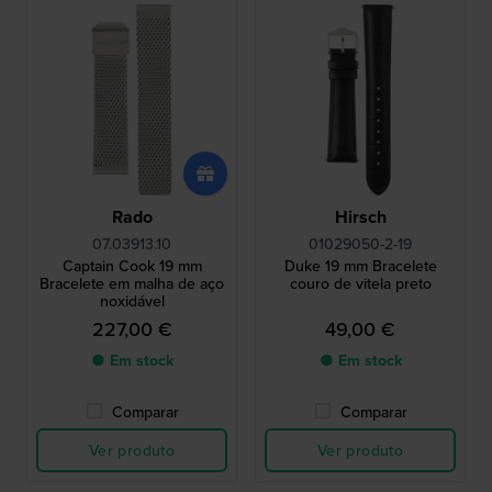
Rado
Hirsch
07.03913.10
01029050-2-19
Captain Cook 19 mm
Duke 19 mm Bracelete
Bracelete em malha de aço
couro de vitela preto
noxidável
227,00 €
49,00 €
● Em stock
● Em stock
Comparar
Comparar
Ver produto
Ver produto