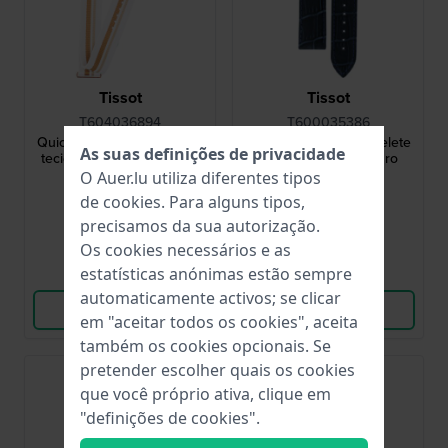
Tissot
Tissot
T604036894
T600035386
Quickster 19 mm Bracelete
Quickster 19 mm Bracelete
As suas definições de privacidade
tecido branco & castanho
em Couro Azul Escuro
O Auer.lu utiliza diferentes tipos
31,00 €
47,00 €
de
cookies
. Para alguns tipos,
precisamos da sua autorização.
● Em stock
● Em stock
Os cookies necessários e as
estatísticas anónimas estão sempre
Comparar
Comparar
automaticamente activos; se clicar
Ver produto
Ver produto
em "aceitar todos os cookies", aceita
também os cookies opcionais. Se
pretender escolher quais os cookies
que você próprio ativa, clique em
"definições de cookies".