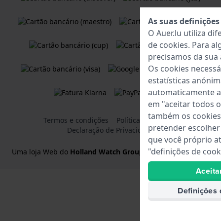
As suas definições
O Auer.lu utiliza di
de
cookies
. Para al
precisamos da sua 
Os cookies necessár
estatísticas anóni
automaticamente act
em "aceitar todos o
também os cookies 
Termos e condições
Política de Cookies
pretender escolher
Declaração de Privacidade
que você próprio at
"definições de cook
Uma loja Web do
Holland Watch Group B.V.
Aceita
Definições 