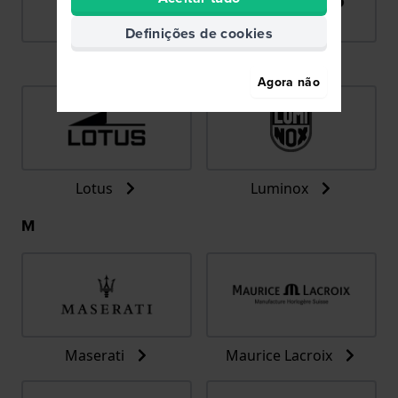
Definições de cookies
LIP
Lorus
Agora não
Lotus
Luminox
M
Maserati
Maurice Lacroix