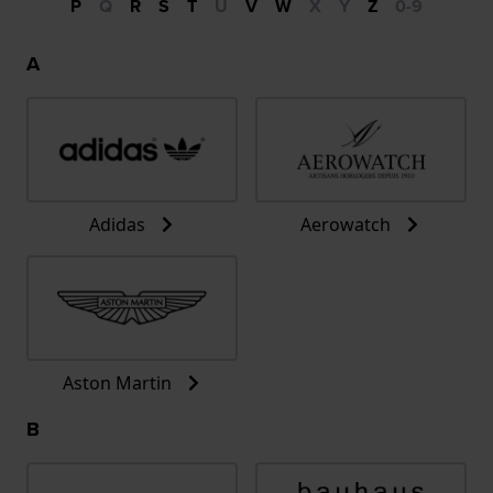
P
Q
R
S
T
U
V
W
X
Y
Z
0-9
A
Adidas
Aerowatch
Aston Martin
B