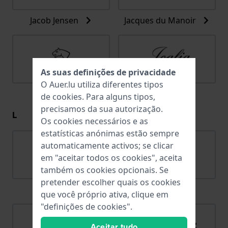
Jacob Jensen
Jacques du Manoir
As suas definições de privacidade
O Auer.lu utiliza diferentes tipos
Jaguar
Joalia
de
cookies
. Para alguns tipos,
precisamos da sua autorização.
L
Os cookies necessários e as
estatísticas anónimas estão sempre
automaticamente activos; se clicar
em "aceitar todos os cookies", aceita
também os cookies opcionais. Se
pretender escolher quais os cookies
Lacoste
Ligure
que você próprio ativa, clique em
"definições de cookies".
Aceitar tudo