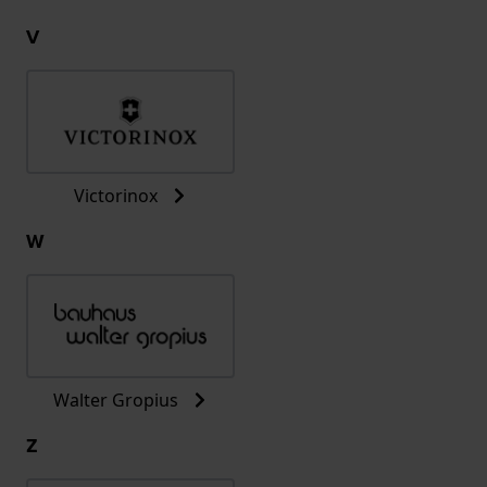
V
Victorinox
W
Walter Gropius
Z