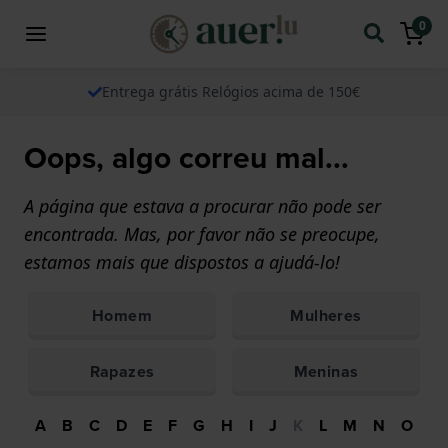
0
Entrega grátis Relógios acima de 150€
Oops, algo correu mal...
A página que estava a procurar não pode ser
encontrada. Mas, por favor não se preocupe,
estamos mais que dispostos a ajudá-lo!
Homem
Mulheres
Rapazes
Meninas
A
B
C
D
E
F
G
H
I
J
K
L
M
N
O