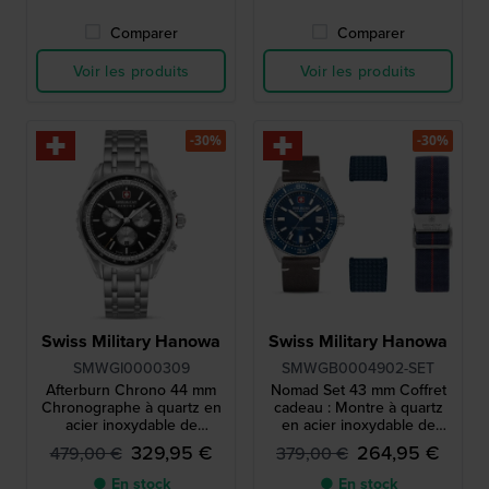
Comparer
Comparer
Voir les produits
Voir les produits
-30%
-30%
Swiss Military Hanowa
Swiss Military Hanowa
SMWGI0000309
SMWGB0004902-SET
Afterburn Chrono 44 mm
Nomad Set 43 mm Coffret
Chronographe à quartz en
cadeau : Montre à quartz
acier inoxydable de
en acier inoxydable de
fabrication suisse
fabrication suisse avec
329,95 €
264,95 €
479,00 €
379,00 €
deux bracelets
supplémentaires
● En stock
● En stock