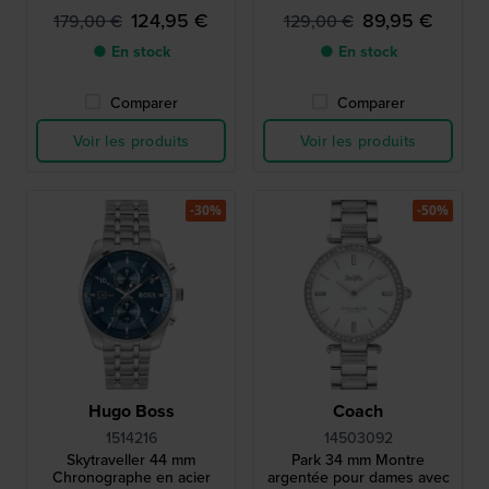
index romains
124,95 €
89,95 €
179,00 €
129,00 €
● En stock
● En stock
Comparer
Comparer
Voir les produits
Voir les produits
-30%
-50%
Hugo Boss
Coach
1514216
14503092
Skytraveller 44 mm
Park 34 mm Montre
Chronographe en acier
argentée pour dames avec