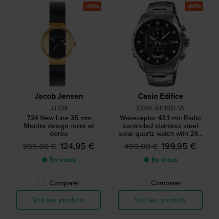
-40%
-60%
Jacob Jensen
Casio Edifice
JJ734
EQW-A1110D-1A
734 New Line 35 mm
Waveceptor 43.1 mm Radio
Montre design noire et
controlled stainless steel
dorée
solar quartz watch with 24h
indicator
124,95 €
199,95 €
209,00 €
499,00 €
● En stock
● En stock
Comparer
Comparer
Voir les produits
Voir les produits