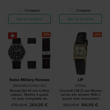
Comparer
Comparer
Voir les produits
Voir les produits
-30%
-25%
Swiss Military Hanowa
LIP
SMWGB0004901-SET
671942
Nomad Set 43 mm Coffret
Churchill C18 21 mm Montre
cadeau : Montre à quartz
carrée des années 1930 à
en acier inoxydable de
quartz avec mouvement
fabrication suisse avec
suisse
264,95 €
144,95 €
379,00 €
199,00 €
deux bracelets