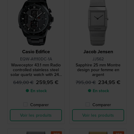
Casio Edifice
Jacob Jensen
EQW-A1110DC-1A
JJ562
Waveceptor 43.1 mm Radio
Sapphire 25 mm Montre
controlled stainless steel
design pour femme en
solar quartz watch with 24h
argent
indicator
259,95 €
234,95 €
649,00 €
795,00 €
● En stock
● En stock
Comparer
Comparer
Voir les produits
Voir les produits