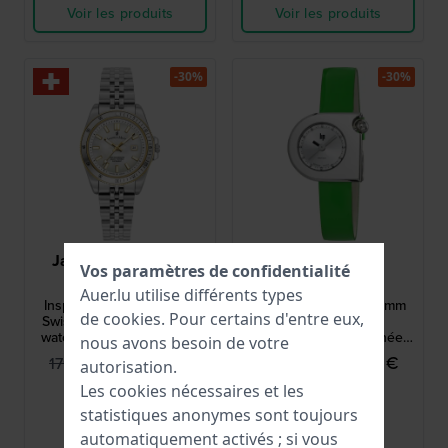
Voir les produits
Voir les produits
-30%
-30%
Jacques du Manoir
LIP
Vos paramètres de confidentialité
JWL05002
671667
Auer.lu utilise différents types
Inspiration Active 33 mm
MACH 2000 Mini 30 mm
de
cookies
. Pour certains d'entre eux,
Swiss made ladies quartz
Montre à quartz
watch with date and MOP
emblématique des années
nous avons besoin de votre
dial
1970 avec boîtier
124,95 €
124,95 €
179,00 €
179,00 €
autorisation.
asymétrique
Les cookies nécessaires et les
● En stock
● En stock
statistiques anonymes sont toujours
Comparer
Comparer
automatiquement activés ; si vous