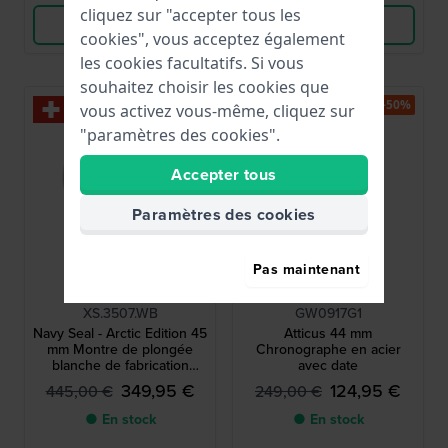
cliquez sur "accepter tous les
Voir les produits
Voir les produits
cookies", vous acceptez également
les cookies facultatifs. Si vous
souhaitez choisir les cookies que
-20%
-50%
vous activez vous-même, cliquez sur
"paramètres des cookies".
Accepter tous
Paramètres des cookies
Pas maintenant
Luminox
Guess
XS.3507.WB
GW0917G1
Navy Seal - Arctic Edition 45
Atticus 44 mm
mm Montre de plongée
Chronographe en acier
blanche de fabrication
avec date
suisse avec boîtier
349,95 €
124,95 €
445,00 €
249,00 €
composé en fibre de verre
● En stock
● En stock