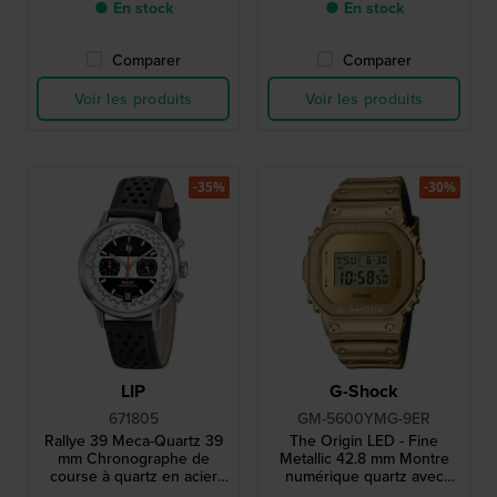
supplémentaires
● En stock
● En stock
Comparer
Comparer
Voir les produits
Voir les produits
-35%
-30%
LIP
G-Shock
671805
GM-5600YMG-9ER
Rallye 39 Meca-Quartz 39
The Origin LED - Fine
mm Chronographe de
Metallic 42.8 mm Montre
course à quartz en acier
numérique quartz avec
inoxydable conçu dans les
bracelet en silicone au look