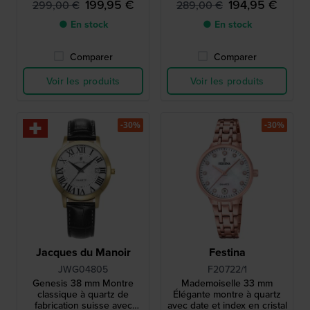
199,95 €
194,95 €
299,00 €
289,00 €
années 1960
métallique unique
● En stock
● En stock
Comparer
Comparer
Voir les produits
Voir les produits
-30%
-30%
Jacques du Manoir
Festina
JWG04805
F20722/1
Genesis 38 mm Montre
Mademoiselle 33 mm
classique à quartz de
Élégante montre à quartz
fabrication suisse avec
avec date et index en cristal