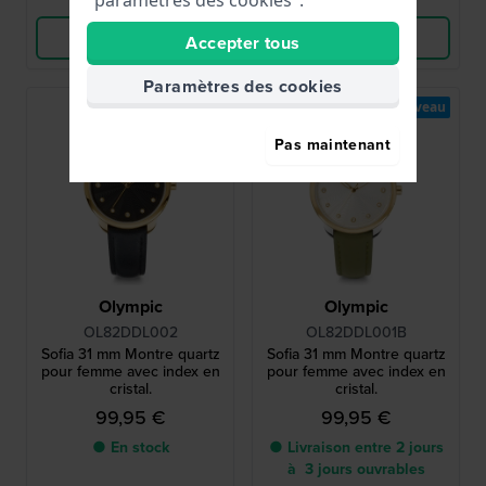
"paramètres des cookies".
Voir les produits
Voir les produits
Accepter tous
Paramètres des cookies
Nouveau
Pas maintenant
Olympic
Olympic
OL82DDL002
OL82DDL001B
Sofia 31 mm Montre quartz
Sofia 31 mm Montre quartz
pour femme avec index en
pour femme avec index en
cristal.
cristal.
99,95 €
99,95 €
● En stock
● Livraison entre 2 jours
à 3 jours ouvrables