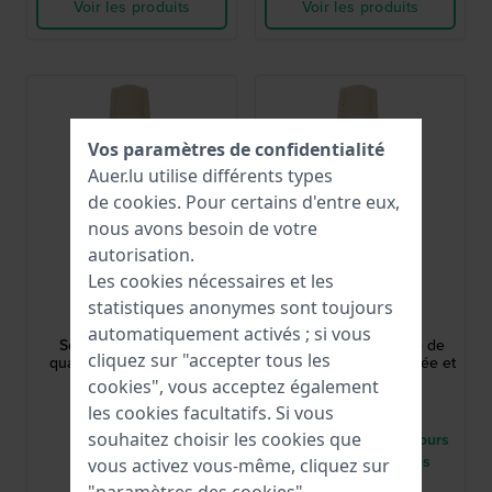
Voir les produits
Voir les produits
Vos paramètres de confidentialité
Auer.lu utilise différents types
de
cookies
. Pour certains d'entre eux,
nous avons besoin de votre
autorisation.
Les cookies nécessaires et les
Olympic
Olympic
statistiques anonymes sont toujours
OL1DDL002
OL1DDL001
automatiquement activés ; si vous
Soline 32 mm Montre
Soline 32 mm Montre de
cliquez sur "accepter tous les
quartz pour femme avec
mode pour femme, dorée et
index en cristal.
beige
cookies", vous acceptez également
99,95 €
99,95 €
les cookies facultatifs. Si vous
souhaitez choisir les cookies que
● En stock
● Livraison entre 2 jours
à 3 jours ouvrables
vous activez vous-même, cliquez sur
Comparer
Comparer