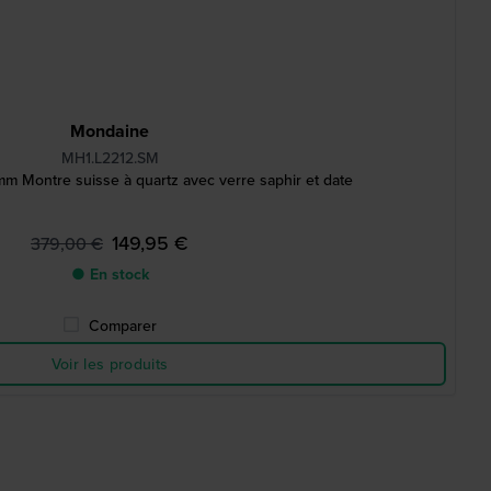
Mondaine
MH1.L2212.SM
mm Montre suisse à quartz avec verre saphir et date
149,95 €
379,00 €
● En stock
Comparer
Voir les produits