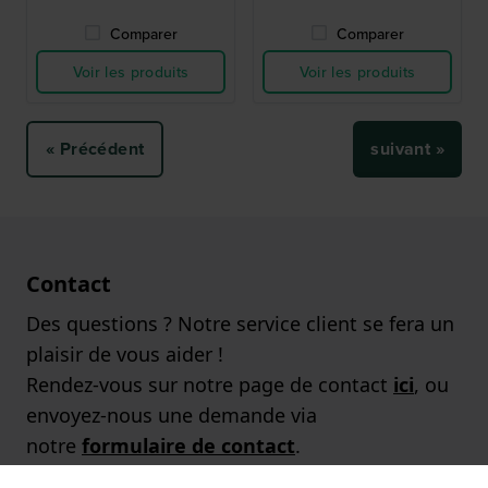
Comparer
Comparer
Voir les produits
Voir les produits
« Précédent
suivant »
Contact
Des questions ? Notre service client se fera un
plaisir de vous aider !
Rendez-vous sur notre page de contact
ici
, ou
envoyez-nous une demande via
notre
formulaire de contact
.