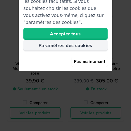
les cookies facultatifs. Si vous
souhaitez choisir les cookies que
vous activez vous-même, cliquez sur
"paramètres des cookies".
Accepter tous
Paramètres des cookies
Casio
Orient
LA670WEA-4A2EF
RA-AC0M04Y30B
Pas maintenant
Vintage Mini 24.6 mm
Bambino 38 mm Montre
Montre rétro argentée et
automatique de style rétro
rose
39,90 €
305,00 €
339,00 €
● Seulement 1 en stock
● En stock
Comparer
Comparer
Voir les produits
Voir les produits