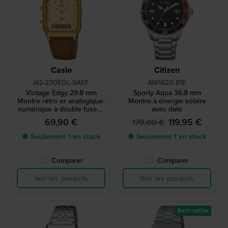
Casio
Citizen
AQ-230EGL-9AEF
AW1820-81E
Vintage Edgy 29.8 mm
Sporty Aqua 36.8 mm
Montre rétro or analogique-
Montre à énergie solaire
numérique à double fuseau
avec date
horaire
69,90 €
119,95 €
179,00 €
● Seulement 1 en stock
● Seulement 1 en stock
Comparer
Comparer
Voir les produits
Voir les produits
Best-seller