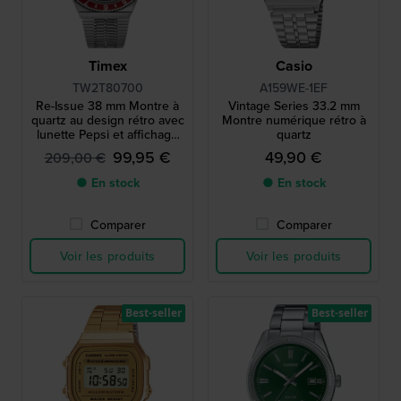
Timex
Casio
TW2T80700
A159WE-1EF
Re-Issue 38 mm Montre à
Vintage Series 33.2 mm
quartz au design rétro avec
Montre numérique rétro à
lunette Pepsi et affichage
quartz
jour-date
99,95 €
49,90 €
209,00 €
● En stock
● En stock
Comparer
Comparer
Voir les produits
Voir les produits
Best-seller
Best-seller