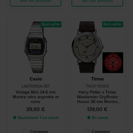
Voir les produits
Voir les produits
Best-seller
Best-seller
Casio
Timex
LA670WEA-1EF
TW2Y76300
Vintage Mini 24.6 mm
Harry Potter x Timex
Montre rétro argentée et
Weekender Gryffindor
noire
House 38 mm Montre
d'édition spéciale avec 1
39,90 €
139,00 €
des 4 maisons en guise de
rétroéclairage
● Seulement 1 en stock
● En stock
Comparer
Comparer