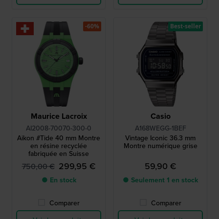
-60%
Best-seller
Maurice Lacroix
Casio
AI2008-70070-300-0
A168WEGG-1BEF
Aikon #Tide 40 mm Montre
Vintage Iconic 36.3 mm
en résine recyclée
Montre numérique grise
fabriquée en Suisse
299,95 €
59,90 €
750,00 €
● En stock
● Seulement 1 en stock
Comparer
Comparer