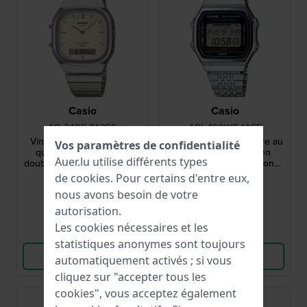
Casio
Casio
AQ-240E-7A2EF
ABL-100WE-1AEF
Vintage 36 mm Montre à
Vintage 37.9 mm Montre au
Vos paramètres de confidentialité
quartz rétro ana-digi à
look vintage avec lien
Auer.lu utilise différents types
double heure avec bracelet
Bluetooth pour téléphone
en acier inoxydable
intelligent
de
cookies
. Pour certains d'entre eux,
59,90 €
79,90 €
nous avons besoin de votre
● En stock
● En stock
autorisation.
Les cookies nécessaires et les
Comparer
Comparer
statistiques anonymes sont toujours
Voir les produits
Voir les produits
automatiquement activés ; si vous
cliquez sur "accepter tous les
cookies", vous acceptez également
Best-seller