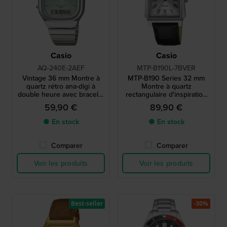
Casio
Casio
AQ-240E-2AEF
MTP-B190L-7BVER
Vintage 36 mm Montre à
MTP-B190 Series 32 mm
quartz rétro ana-digi à
Montre à quartz
double heure avec bracelet
rectangulaire d'inspiration
en acier inoxydable
vintage avec index romains
59,90 €
89,90 €
● En stock
● En stock
Comparer
Comparer
Voir les produits
Voir les produits
Best-seller
-30%