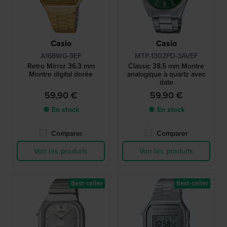
Casio
Casio
A168WG-9EF
MTP-1302PD-3AVEF
Retro Mirror 36.3 mm
Classic 38.5 mm Montre
Montre digital dorée
analogique à quartz avec
date
59,90 €
59,90 €
● En stock
● En stock
Comparer
Comparer
Voir les produits
Voir les produits
Best-seller
Best-seller