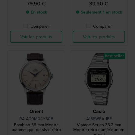
intelligent
79,90 €
39,90 €
● En stock
● Seulement 1 en stock
Comparer
Comparer
Voir les produits
Voir les produits
Best-seller
Orient
Casio
RA-AC0M04Y30B
A158WEA-1EF
Bambino 38 mm Montre
Vintage Series 33.2 mm
automatique de style rétro
Montre rétro numérique en
argent