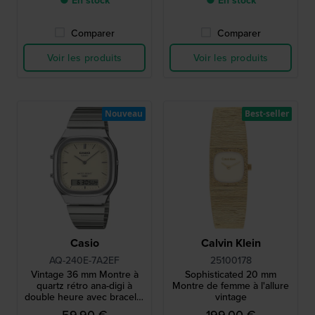
● En stock
● En stock
Comparer
Comparer
Voir les produits
Voir les produits
Nouveau
Best-seller
Casio
Calvin Klein
AQ-240E-7A2EF
25100178
Vintage 36 mm Montre à
Sophisticated 20 mm
quartz rétro ana-digi à
Montre de femme à l'allure
double heure avec bracelet
vintage
en acier inoxydable
59,90 €
199,00 €