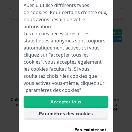
Comparer
Comparer
Auer.lu utilise différents types
de
cookies
. Pour certains d'entre eux,
Voir les produits
Voir les produits
nous avons besoin de votre
autorisation.
Best-seller
Best-seller
Les cookies nécessaires et les
Nouveau
statistiques anonymes sont toujours
automatiquement activés ; si vous
cliquez sur "accepter tous les
cookies", vous acceptez également
les cookies facultatifs. Si vous
souhaitez choisir les cookies que
vous activez vous-même, cliquez sur
Casio
Casio
"paramètres des cookies".
LA-20WH-4A1EF
AQ-240E-2AEF
Collection 30.4 mm Montre
Vintage 36 mm Montre à
Accepter tous
numérique rétro rose
quartz rétro ana-digi à
double heure avec bracelet
Paramètres des cookies
en acier inoxydable
29,90 €
59,90 €
● En stock
● En stock
Pas maintenant