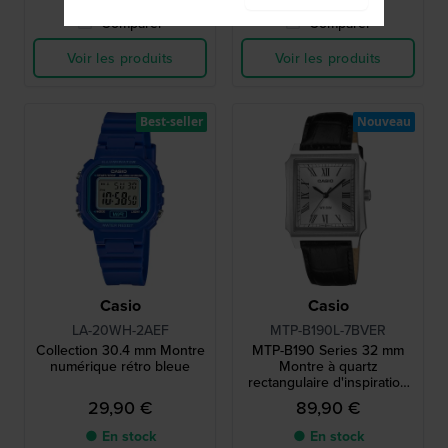
Comparer
Comparer
Voir les produits
Voir les produits
Best-seller
Nouveau
Casio
Casio
LA-20WH-2AEF
MTP-B190L-7BVER
Collection 30.4 mm Montre
MTP-B190 Series 32 mm
numérique rétro bleue
Montre à quartz
rectangulaire d'inspiration
vintage avec index romains
29,90 €
89,90 €
● En stock
● En stock