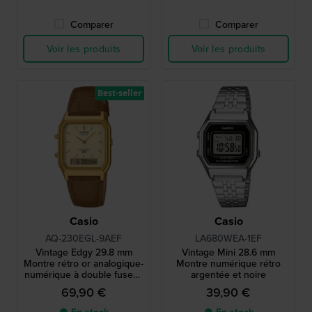
Comparer
Comparer
Voir les produits
Voir les produits
Best-seller
Casio
Casio
AQ-230EGL-9AEF
LA680WEA-1EF
Vintage Edgy 29.8 mm
Vintage Mini 28.6 mm
Montre rétro or analogique-
Montre numérique rétro
numérique à double fuseau
argentée et noire
horaire
69,90 €
39,90 €