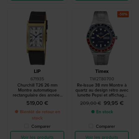
-50%
LIP
Timex
671935
TW2T80700
Churchill T26 26 mm
Re-Issue 38 mm Montre à
Montre automatique
quartz au design rétro avec
rectangulaire des années
lunette Pepsi et affichage
1930 avec date
jour-date
519,00 €
99,95 €
209,00 €
● Bientôt de retour en
● En stock
stock
Comparer
Comparer
Voir les produits
Voir les produits