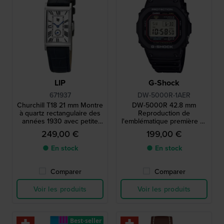
LIP
G-Shock
671937
DW-5000R-1AER
Churchill T18 21 mm Montre
DW-5000R 42.8 mm
à quartz rectangulaire des
Reproduction de
années 1930 avec petite
l'emblématique première G-
seconde
Shock de 1983 avec boîtier
249,00 €
199,00 €
en acier
● En stock
● En stock
Comparer
Comparer
Voir les produits
Voir les produits
Best-seller