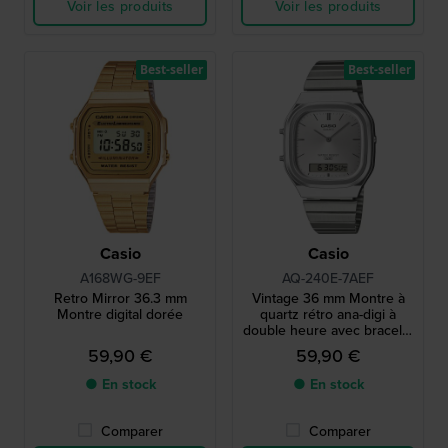
Voir les produits
Voir les produits
Best-seller
Best-seller
Casio
Casio
A168WG-9EF
AQ-240E-7AEF
Retro Mirror 36.3 mm
Vintage 36 mm Montre à
Montre digital dorée
quartz rétro ana-digi à
double heure avec bracelet
en acier inoxydable
59,90 €
59,90 €
● En stock
● En stock
Comparer
Comparer