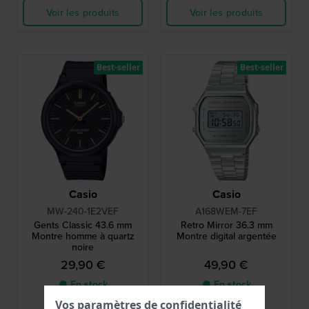
Voir les produits
Voir les produits
Best-seller
Best-seller
Casio
Casio
MW-240-1E2VEF
A168WEM-7EF
Gents Classic 43.6 mm
Retro Mirror 36.3 mm
Montre homme à quartz
Montre digital argentée
noire
29,90 €
49,90 €
● En stock
● En stock
Vos paramètres de confidentialité