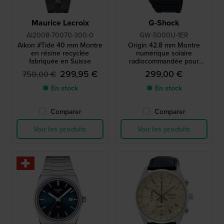
Maurice Lacroix
G-Shock
AI2008-70070-300-0
GW-5000U-1ER
Aikon #Tide 40 mm Montre
Origin 42.8 mm Montre
en résine recyclée
numérique solaire
fabriquée en Suisse
radiocommandée pour
homme
299,95 €
299,00 €
750,00 €
● En stock
● En stock
Comparer
Comparer
Voir les produits
Voir les produits