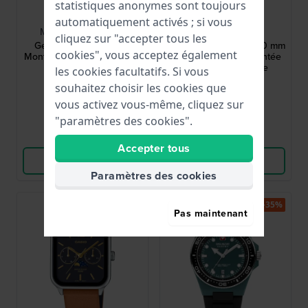
statistiques anonymes sont toujours
Casio
Casio
automatiquement activés ; si vous
MTP-1302PD-7BVEF
AQ-S820W-1AVEF
cliquez sur "accepter tous les
Gents Analog 38.5 mm
Tough Solar Ana-digi 50 mm
cookies", vous acceptez également
Montre analogique à quartz
Montre ana-digi alimentée
avec date
par l'énergie solaire
les cookies facultatifs. Si vous
59,90 €
59,90 €
souhaitez choisir les cookies que
vous activez vous-même, cliquez sur
● En stock
● En stock
"paramètres des cookies".
Comparer
Comparer
Accepter tous
Voir les produits
Voir les produits
Paramètres des cookies
Best-seller
-35%
Pas maintenant