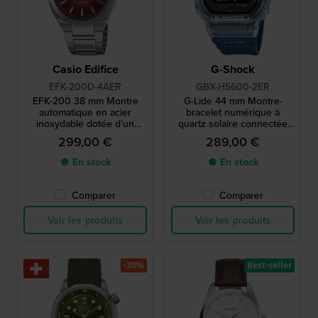
Casio Edifice
G-Shock
EFK-200D-4AER
GBX-H5600-2ER
EFK-200 38 mm Montre
G-Lide 44 mm Montre-
automatique en acier
bracelet numérique à
inoxydable dotée d’un
quartz solaire connectée
cadran unique à plusieurs
via Bluetooth avec
299,00 €
289,00 €
niveaux
affichage MIP
● En stock
● En stock
Comparer
Comparer
Voir les produits
Voir les produits
-30%
Best-seller