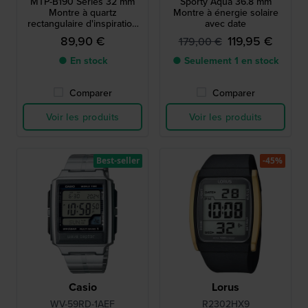
MTP-B190 Series 32 mm
Sporty Aqua 36.8 mm
Montre à quartz
Montre à énergie solaire
rectangulaire d'inspiration
avec date
vintage avec index romains
89,90 €
119,95 €
179,00 €
● En stock
● Seulement 1 en stock
Comparer
Comparer
Voir les produits
Voir les produits
Best-seller
-45%
Casio
Lorus
WV-59RD-1AEF
R2302HX9