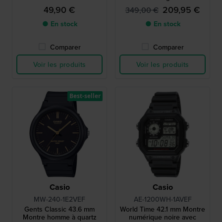
inoxydable
avec date du jour
49,90 €
209,95 €
349,00 €
● En stock
● En stock
Comparer
Comparer
Voir les produits
Voir les produits
Best-seller
Casio
Casio
MW-240-1E2VEF
AE-1200WH-1AVEF
Gents Classic 43.6 mm
World Time 42.1 mm Montre
Montre homme à quartz
numérique noire avec