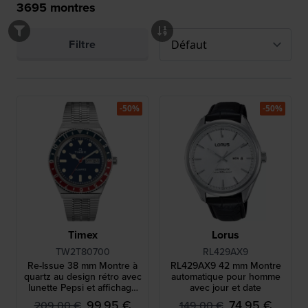
3695
montres
Filtre
-50%
-50%
Timex
Lorus
TW2T80700
RL429AX9
Re-Issue 38 mm Montre à
RL429AX9 42 mm Montre
quartz au design rétro avec
automatique pour homme
lunette Pepsi et affichage
avec jour et date
jour-date
99,95 €
74,95 €
209,00 €
149,00 €