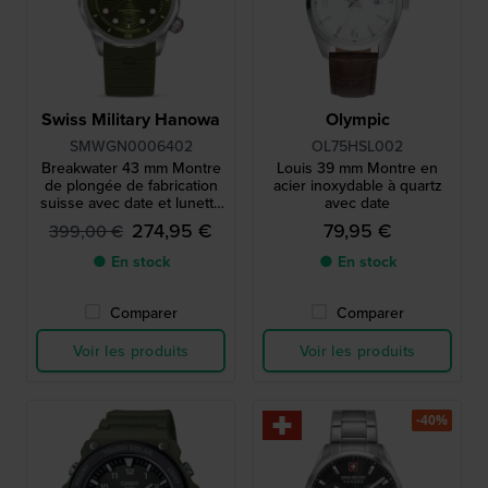
Swiss Military Hanowa
Olympic
SMWGN0006402
OL75HSL002
Breakwater 43 mm Montre
Louis 39 mm Montre en
de plongée de fabrication
acier inoxydable à quartz
suisse avec date et lunette
avec date
de plongée interne
274,95 €
79,95 €
399,00 €
● En stock
● En stock
Comparer
Comparer
Voir les produits
Voir les produits
-40%