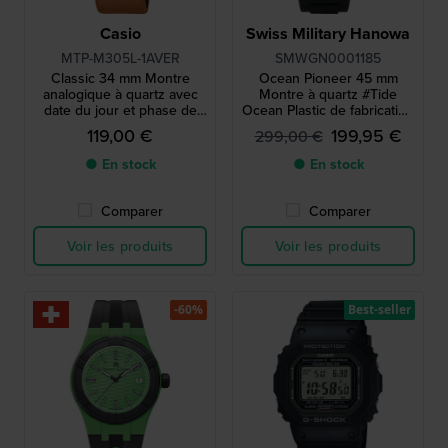
Casio
Swiss Military Hanowa
MTP-M305L-1AVER
SMWGN0001185
Classic 34 mm Montre
Ocean Pioneer 45 mm
analogique à quartz avec
Montre à quartz #Tide
date du jour et phase de
Ocean Plastic de fabrication
lune
suisse avec date
119,00 €
199,95 €
299,00 €
● En stock
● En stock
Comparer
Comparer
Voir les produits
Voir les produits
-60%
Best-seller