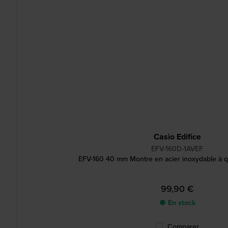
Casio Edifice
EFV-160D-1AVEF
EFV-160 40 mm Montre en acier inoxydable à q
99,90 €
● En stock
Comparer