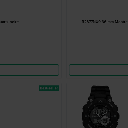
artz noire
R2377NX9 36 mm Montre an
Best-seller