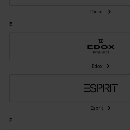
Diesel
E
Edox
Esprit
F