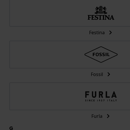
Festina
Fossil
Furla
G