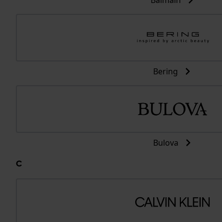
Balmain
Bering
Bulova
C