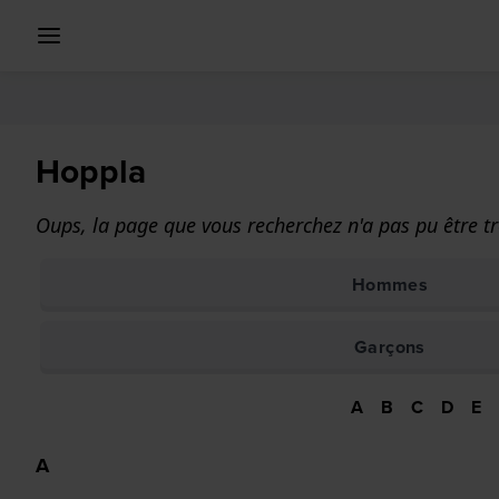
Hoppla
Oups, la page que vous recherchez n'a pas pu être tr
Hommes
Garçons
A
B
C
D
E
A