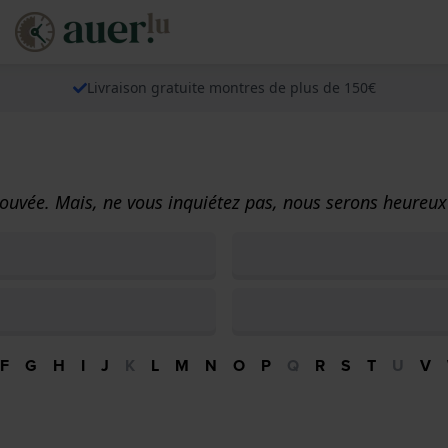
Livraison gratuite montres de plus de 150€
ouvée. Mais, ne vous inquiétez pas, nous serons heureux 
F
G
H
I
J
K
L
M
N
O
P
Q
R
S
T
U
V