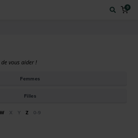
0
de vous aider !
Femmes
Filles
W
X
Y
Z
0-9