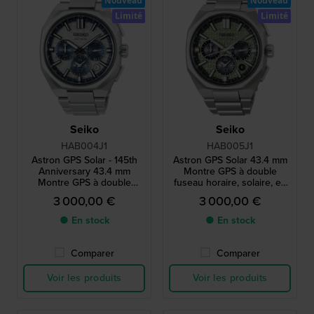
Nouveau
Nouveau
Limité
Limité
Seiko
Seiko
HAB004J1
HAB005J1
Astron GPS Solar - 145th
Astron GPS Solar 43.4 mm
Anniversary 43.4 mm
Montre GPS à double
Montre GPS à double
fuseau horaire, solaire, en
fuseau horaire, solaire, en
titane, en édition limitée,
3 000,00 €
3 000,00 €
titane, en édition limitée,
avec un bracelet en
avec un bracelet en
caoutchouc supplémentaire
● En stock
● En stock
caoutchouc supplémentaire
Comparer
Comparer
Voir les produits
Voir les produits