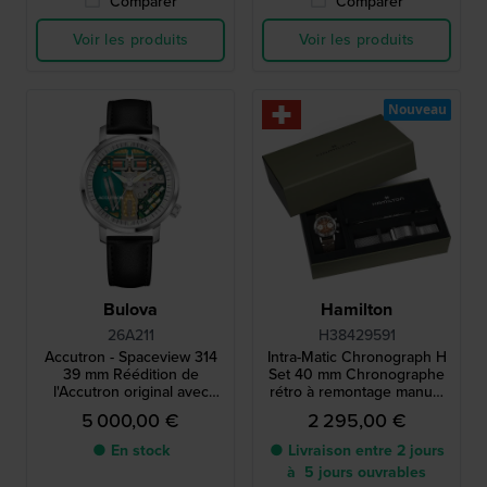
Comparer
Comparer
Voir les produits
Voir les produits
Nouveau
Bulova
Hamilton
26A211
H38429591
Accutron - Spaceview 314
Intra-Matic Chronograph H
39 mm Réédition de
Set 40 mm Chronographe
l'Accutron original avec
rétro à remontage manuel
mouvement à diapason
de fabrication suisse avec
5 000,00 €
2 295,00 €
exclusif
bracelet supplémentaire
● En stock
● Livraison entre 2 jours
à 5 jours ouvrables