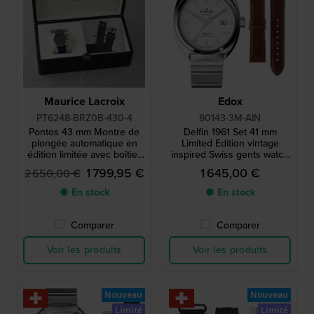
Maurice Lacroix
Edox
PT6248-BRZ0B-430-4
80143-3M-AIN
Pontos 43 mm Montre de
Delfin 1961 Set 41 mm
plongée automatique en
Limited Edition vintage
édition limitée avec boîtier
inspired Swiss gents watch
en bronze véritable
with extra leather strap
1 799,95 €
1 645,00 €
2 650,00 €
● En stock
● En stock
Comparer
Comparer
Voir les produits
Voir les produits
Nouveau
Nouveau
Limité
Limité