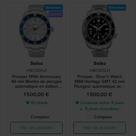
Nouveau
Nouveau
Limité
Seiko
Seiko
HBC005J1
HBC002J1
Prospex 145th Annivesary
Prospex - Diver's Watch
40 mm Montre de plongée
1968 Heritage GMT 42 mm
automatique en édition
Plongeur automatique avec
limitée avec réserve de
fonction GMT et date
1 500,00 €
1 900,00 €
marche de 3 jours
● En stock
● Livraison entre 3 jours
à 5 jours ouvrables
Comparer
Comparer
Voir les produits
Voir les produits