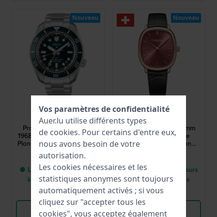
Nouveau
Nouveau
Seiko
Raymond Weil
Vos paramètres de confidentialité
HBC001J1
2280-PC5-45001
Auer.lu utilise différents types
Prospex - Diver's Watch
Toccata Heritage 33 mm
de
cookies
. Pour certains d'entre eux,
1968 Heritage GMT 42 mm
Montre à remontage
Plongeur automatique avec
manuel de fabrication
nous avons besoin de votre
fonction GMT et date
suisse
1 900,00 €
1 750,00 €
autorisation.
Les cookies nécessaires et les
● Livraison entre 3 jours
● Livraison entre 3 jours
statistiques anonymes sont toujours
à 5 jours ouvrables
à 6 jours ouvrables
automatiquement activés ; si vous
Comparer
Comparer
cliquez sur "accepter tous les
Voir les produits
Voir les produits
cookies", vous acceptez également