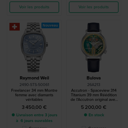
Voir les produits
Voir les produits
Nouveau
Raymond Weil
Bulova
2490-STS-50061
26A213
Freelancer 34 mm Montre
Accutron - Spaceview 314
femme avec diamants
Titanium 39 mm Réédition
véritables
de l'Accutron original avec
mouvement à diapason
3 450,00 €
5 200,00 €
exclusif
● Livraison entre 3 jours
● En stock
à 6 jours ouvrables