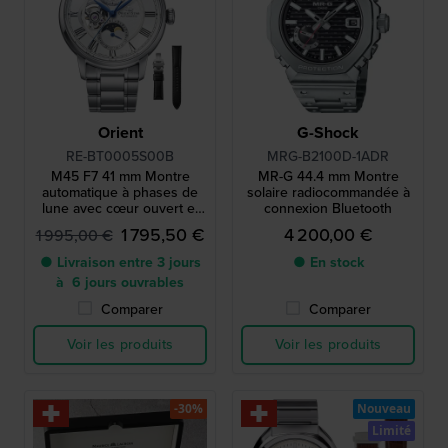
Orient
G-Shock
RE-BT0005S00B
MRG-B2100D-1ADR
M45 F7 41 mm Montre
MR-G 44.4 mm Montre
automatique à phases de
solaire radiocommandée à
lune avec cœur ouvert et
connexion Bluetooth
réserve de marche
1 795,50 €
4 200,00 €
1 995,00 €
● Livraison entre 3 jours
● En stock
à 6 jours ouvrables
Comparer
Comparer
Voir les produits
Voir les produits
-30%
Nouveau
Limité