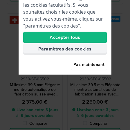
les cookies facultatifs. Si vous
souhaitez choisir les cookies que
vous activez vous-même, cliquez sur
Nouveau
Nouveau
"paramètres des cookies".
Accepter tous
Paramètres des cookies
Pas maintenant
Raymond Weil
Raymond Weil
2930-ST-05502
2930-STC-05502
Millesime 39.5 mm Elégante
Millesime 39.5 mm Elégante
montre automatique de
montre automatique de
fabrication suisse avec
fabrication suisse avec
petite seconde
petite seconde
2 375,00 €
2 250,00 €
● Livraison entre 3 jours
● Livraison entre 3 jours
à 6 jours ouvrables
à 6 jours ouvrables
Comparer
Comparer