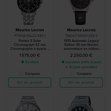
Maurice Lacroix
Maurice Lacroix
PT1038-SSL22-330-1
756207-SS001-330-2
Pontos S Solar
1975 Automatic Legacy
Chronograph 42 mm
Edition 39 mm Montre
Chronographe à quartz à
automatique en édition
énergie solaire, fabriqué en
limitée de fabrication suisse
1 575,00 €
2 250,00 €
Suisse
avec petite seconde
● En stock
● Livraison entre 3 jours
à 6 jours ouvrables
Comparer
Comparer
Voir les produits
Voir les produits