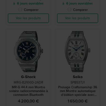
à 6 jours ouvrables
à 6 jours ouvrables
Comparer
Comparer
Voir les produits
Voir les produits
G-Shock
Seiko
MRG-B2100D-2ADR
SPB537J1
MR-G 44.4 mm Montre
Presage Craftsmanship 36
solaire radiocommandée à
mm Montre automatique
connexion Bluetooth
d'édition spéciale avec
boîtier tonneau et cadran
4 200,00 €
1 650,00 €
émaillé