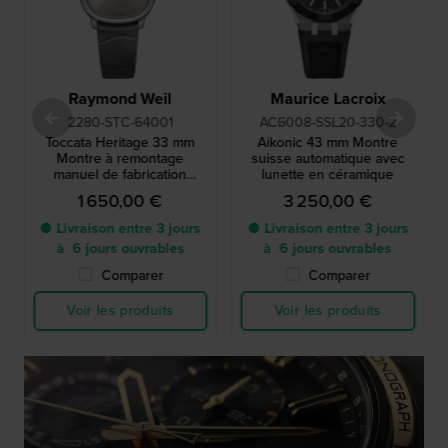
Raymond Weil
Maurice Lacroix
2280-STC-64001
AC6008-SSL20-330-2
Toccata Heritage 33 mm
Aikonic 43 mm Montre
Montre à remontage
suisse automatique avec
manuel de fabrication
lunette en céramique
suisse
1 650,00 €
3 250,00 €
● Livraison entre 3 jours
● Livraison entre 3 jours
à 6 jours ouvrables
à 6 jours ouvrables
Comparer
Comparer
Voir les produits
Voir les produits