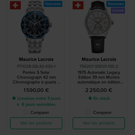
Nouveau
Nouveau
Limité
Maurice Lacroix
Maurice Lacroix
PT1038-SSL42-430-1
756207-SS001-130-2
Pontos S Solar
1975 Automatic Legacy
Chronograph 42 mm
Edition 39 mm Montre
Chronographe à quartz à
automatique en édition
énergie solaire, fabriqué en
limitée de fabrication suisse
1 590,00 €
2 250,00 €
Suisse
avec petite seconde
● Livraison entre 3 jours
● En stock
à 6 jours ouvrables
Comparer
Comparer
Voir les produits
Voir les produits