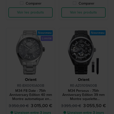
Comparer
Comparer
Voir les produits
Voir les produits
Nouveau
Nouveau
Limité
Orient
Orient
RE-BX0010A00B
RE-AZ0105N00B
M34 F8 Date - 75th
M34 Perseus - 75th
Anniversary Edition 40 mm
Anniversary Edition 39 mm
Montre automatique en
Montre squelette
édition limitée avec cadran
automatique en édition
3 015,00 €
3 055,50 €
3 350,00 €
3 395,00 €
muonionalusta
limitée avec réserve de
marche
● Livraison entre 3 jours
● Livraison entre 3 jours