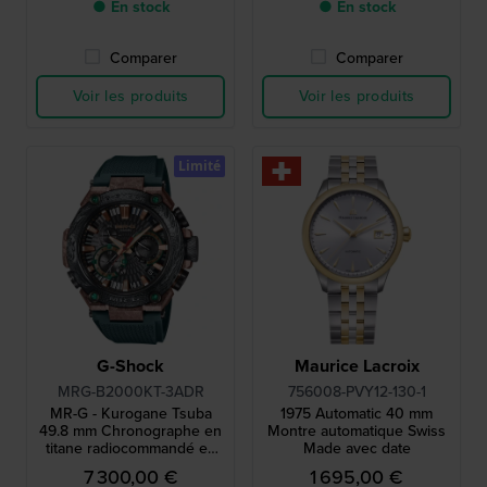
● En stock
● En stock
Comparer
Comparer
Voir les produits
Voir les produits
Limité
G-Shock
Maurice Lacroix
MRG-B2000KT-3ADR
756008-PVY12-130-1
MR-G - Kurogane Tsuba
1975 Automatic 40 mm
49.8 mm Chronographe en
Montre automatique Swiss
titane radiocommandé en
Made avec date
édition limitée, gravé à la
7 300,00 €
1 695,00 €
main