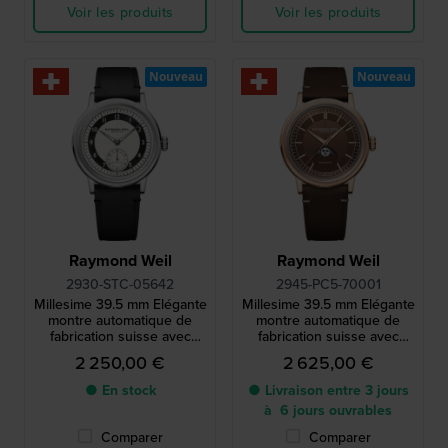
Voir les produits
Voir les produits
Nouveau
Nouveau
Raymond Weil
Raymond Weil
2930-STC-05642
2945-PC5-70001
Millesime 39.5 mm Elégante
Millesime 39.5 mm Elégante
montre automatique de
montre automatique de
fabrication suisse avec
fabrication suisse avec
petite seconde
phase de lune
2 250,00 €
2 625,00 €
● En stock
● Livraison entre 3 jours
à 6 jours ouvrables
Comparer
Comparer