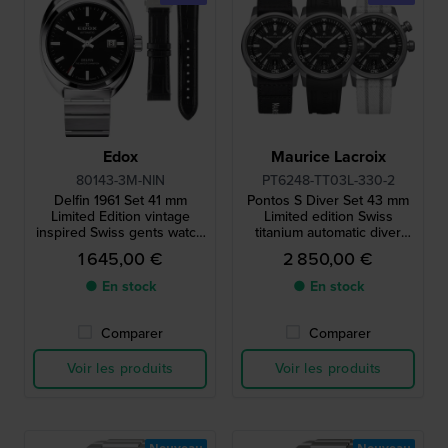
Edox
Maurice Lacroix
80143-3M-NIN
PT6248-TT03L-330-2
Delfin 1961 Set 41 mm
Pontos S Diver Set 43 mm
Limited Edition vintage
Limited edition Swiss
inspired Swiss gents watch
titanium automatic diver
with extra leather strap
with two extra straps
1 645,00 €
2 850,00 €
● En stock
● En stock
Comparer
Comparer
Voir les produits
Voir les produits