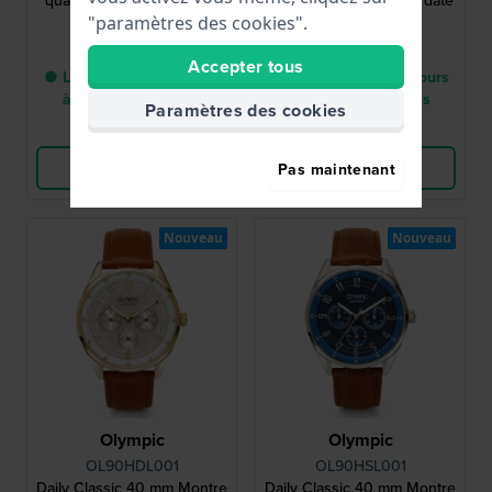
quartz pour homme en or
plongée en acier avec date
"paramètres des cookies".
149,00 €
99,95 €
Accepter tous
● Livraison entre 2 jours
● Livraison entre 2 jours
à 3 jours ouvrables
à 3 jours ouvrables
Paramètres des cookies
Comparer
Comparer
Voir les produits
Voir les produits
Pas maintenant
Nouveau
Nouveau
Olympic
Olympic
OL90HDL001
OL90HSL001
Daily Classic 40 mm Montre
Daily Classic 40 mm Montre