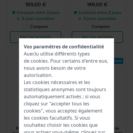
189,00 €
149,00 €
● Livraison entre 2 jours
● Livraison entre 2 jours
à 3 jours ouvrables
à 3 jours ouvrables
Comparer
Comparer
Voir les produits
Voir les produits
Vos paramètres de confidentialité
Auer.lu utilise différents types
de
cookies
. Pour certains d'entre eux,
Nouveau
Nouveau
nous avons besoin de votre
autorisation.
Les cookies nécessaires et les
statistiques anonymes sont toujours
automatiquement activés ; si vous
cliquez sur "accepter tous les
cookies", vous acceptez également
Calvin Klein
Olympic
les cookies facultatifs. Si vous
25200549
OL90HSS005
souhaitez choisir les cookies que
Real 42 mm Montre à
Wout 40 mm Montre de
vous activez vous-même, cliquez sur