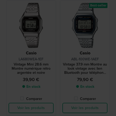
Best-seller
Casio
Casio
LA680WEA-1EF
ABL-100WE-1AEF
Vintage Mini 28.6 mm
Vintage 37.9 mm Montre au
Montre numérique rétro
look vintage avec lien
argentée et noire
Bluetooth pour téléphone
intelligent
39,90 €
79,90 €
● En stock
● En stock
Comparer
Comparer
Voir les produits
Voir les produits