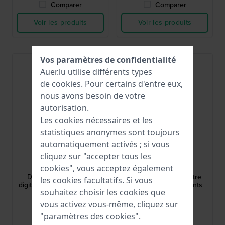
Comparer
Comparer
Voir les produits
Voir les produits
Vos paramètres de confidentialité
Auer.lu utilise différents types
de
cookies
. Pour certains d'entre eux,
nous avons besoin de votre
autorisation.
Les cookies nécessaires et les
statistiques anonymes sont toujours
automatiquement activés ; si vous
Olympic
Calypso Kids
cliquez sur "accepter tous les
OL45HKR013
K6068/4
cookies", vous acceptez également
Digital 35 mm Montre
Junior 32.5 mm Montre
les cookies facultatifs. Si vous
digitale bleue pour enfants
numérique pour enfants
souhaitez choisir les cookies que
vous activez vous-même, cliquez sur
39,95 €
39,00 €
"paramètres des cookies".
● En stock
● En stock