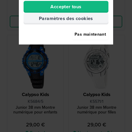
Accepter tous
Comparer
Comparer
Paramètres des cookies
Voir les produits
Voir les produits
Pas maintenant
Calypso Kids
Calypso Kids
K5684/5
K5571/1
Junior 38 mm Montre
Junior 38 mm Montre
numérique pour enfants
numérique pour filles
29,00 €
29,00 €