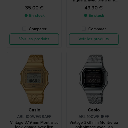
à quartz avec pile d'une
durée de vie de 10 ans
35,00 €
49,90 €
● En stock
● En stock
Comparer
Comparer
Voir les produits
Voir les produits
Casio
Casio
ABL-100WEG-9AEF
ABL-100WE-1BEF
Vintage 37.9 mm Montre au
Vintage 37.9 mm Montre au
look vintage avec lien
look vintage avec lien