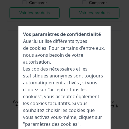
Comparer
Comparer
Voir les produits
Voir les produits
Vos paramètres de confidentialité
Best-seller
Auer.lu utilise différents types
de
cookies
. Pour certains d'entre eux,
nous avons besoin de votre
autorisation.
Les cookies nécessaires et les
statistiques anonymes sont toujours
automatiquement activés ; si vous
Lorus
Calypso Kids
cliquez sur "accepter tous les
RRX45GX9
K5797/4
cookies", vous acceptez également
Young 30 mm Montre de
Junior 36 mm Montre
les cookies facultatifs. Si vous
football pour garçons
analogique pour enfants à
souhaitez choisir les cookies que
quartz
vous activez vous-même, cliquez sur
35,00 €
34,00 €
"paramètres des cookies".
● En stock
● En stock