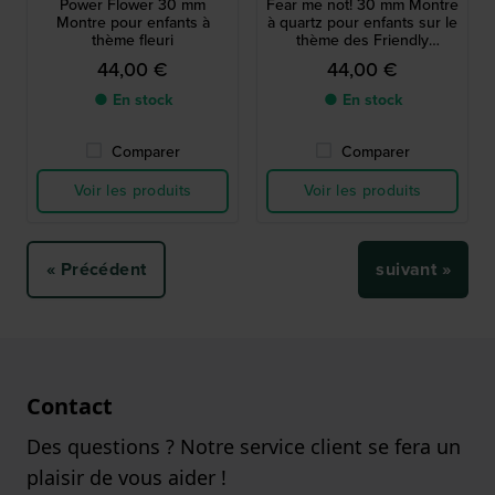
Power Flower 30 mm
Fear me not! 30 mm Montre
Montre pour enfants à
à quartz pour enfants sur le
thème fleuri
thème des Friendly
Monsters, fabriquée en
44,00 €
44,00 €
Suisse
● En stock
● En stock
Comparer
Comparer
Voir les produits
Voir les produits
« Précédent
suivant »
Contact
Des questions ? Notre service client se fera un
plaisir de vous aider !