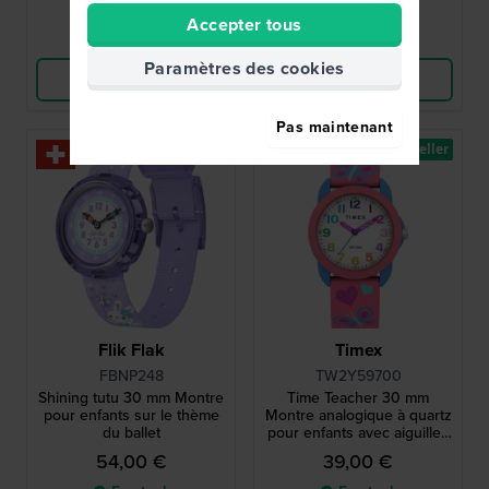
Accepter tous
Comparer
Comparer
Paramètres des cookies
Voir les produits
Voir les produits
Pas maintenant
Best-seller
Flik Flak
Timex
FBNP248
TW2Y59700
Shining tutu 30 mm Montre
Time Teacher 30 mm
pour enfants sur le thème
Montre analogique à quartz
du ballet
pour enfants avec aiguilles
faciles à lire
54,00 €
39,00 €