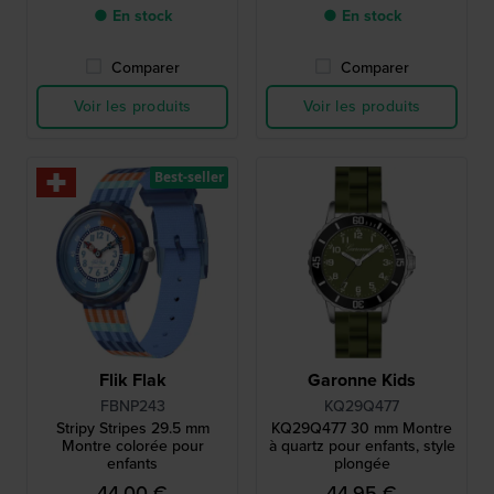
● En stock
● En stock
Comparer
Comparer
Voir les produits
Voir les produits
Best-seller
Flik Flak
Garonne Kids
FBNP243
KQ29Q477
Stripy Stripes 29.5 mm
KQ29Q477 30 mm Montre
Montre colorée pour
à quartz pour enfants, style
enfants
plongée
44,00 €
44,95 €