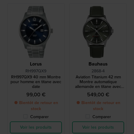
Lorus
Bauhaus
RH997QX9
2868-4
RH997QX9 40 mm Montre
Aviation Titanium 42 mm
pour homme en titane avec
Montre automatique
date
allemande en titane avec
GMT et date
99,00 €
549,00 €
● Bientôt de retour en
● Bientôt de retour en
stock
stock
Comparer
Comparer
Voir les produits
Voir les produits