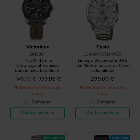
Victorinox
Casio
241988.1
LCW-M170TD-7AER
I.N.O.X. 43 mm
Lineage Waveceptor 39.5
Chronographe suisse
mm Montre solaire en titane
robuste avec bracelet en
radio-pilotée
placage de bois et bracelet
779,95 €
299,00 €
1 145,00 €
supplémentaire en
caoutchouc
● Bientôt de retour en
● Bientôt de retour en
stock
stock
Comparer
Comparer
Voir les produits
Voir les produits
Best-seller
Nouveau