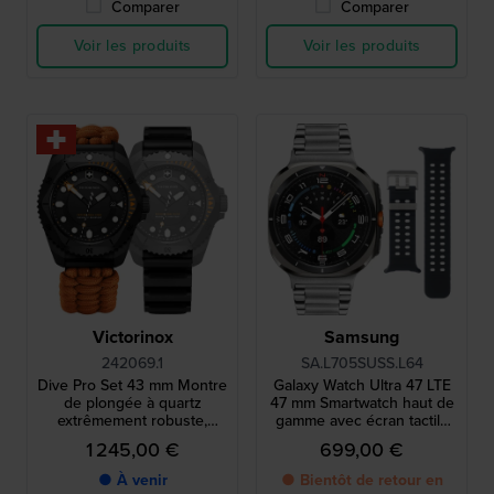
Comparer
Comparer
Voir les produits
Voir les produits
Victorinox
Samsung
242069.1
SA.L705SUSS.L64
Dive Pro Set 43 mm Montre
Galaxy Watch Ultra 47 LTE
de plongée à quartz
47 mm Smartwatch haut de
extrêmement robuste,
gamme avec écran tactile
dotée d’un bracelet en
AMOLED et bracelet
1 245,00 €
699,00 €
paracorde et d’un bracelet
supplémentaire
en caoutchouc véritable
● À venir
● Bientôt de retour en