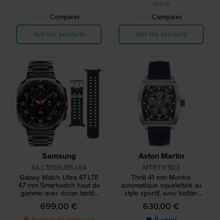
stock
Comparer
Comparer
Voir les produits
Voir les produits
Samsung
Aston Martin
SA.L705SUBS.L64
MTRT1F503
Galaxy Watch Ultra 47 LTE
Thrill 41 mm Montre
47 mm Smartwatch haut de
automatique squelettée au
gamme avec écran tactile
style sportif, avec boîtier
AMOLED et bracelet
tonneau en titane
699,00 €
630,00 €
supplémentaire
● Bientôt de retour en
● À venir