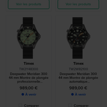
Voir les produits
Voir les produits
Timex
Timex
TW2Y48300
TW2W82100
Deepwater Meridian 300
Deepwater Meridian 300
44 mm Montre de plongée
44 mm Montre de plongée
professionnelle
automatique
automatique 300atm avec
professionnelle 300 ATM
989,00 €
989,00 €
boîtier en titane et cadran
avec boîtier en titane
lumineux
● À venir
● À venir
Comparer
Comparer