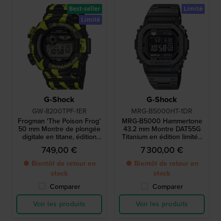
Best-seller
Limité
Limité
G-Shock
G-Shock
GW-8200TPF-1ER
MRG-B5000HT-1DR
Frogman 'The Poison Frog'
MRG-B5000 Hammertone
50 mm Montre de plongée
43.2 mm Montre DAT55G
digitale en titane, édition
Titanium en édition limitée
limitée, avec un design
avec boîtier et bracelet
749,00 €
7 300,00 €
unique inspiré de la
martelés à la main
grenouille venimeuse
● Bientôt de retour en
● Bientôt de retour en
stock
stock
Comparer
Comparer
Voir les produits
Voir les produits