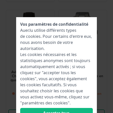
Vos paramètres de confidentialité
Auer.lu utilise différents types
de
cookies
. Pour certains d'entre eux,
nous avons besoin de votre
autorisation.
Les cookies nécessaires et les
statistiques anonymes sont toujours
Bauhaus
Seiko
automatiquement activés ; si vous
2880-5
SSB387P1
Aviation Titanium 42 mm
SSB387P1 41 mm
cliquez sur "accepter tous les
Chronographe alarme à
Chronographe homme en
cookies", vous acceptez également
quartz en titane allemand
titane avec date
avec mouvement suisse
les cookies facultatifs. Si vous
399,00 €
440,00 €
souhaitez choisir les cookies que
● Bientôt de retour en
● Bientôt de retour en
vous activez vous-même, cliquez sur
stock
stock
"paramètres des cookies".
Comparer
Comparer
Accepter tous