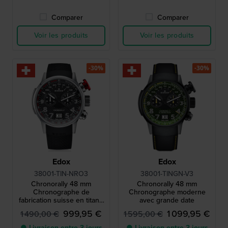
Comparer
Comparer
Voir les produits
Voir les produits
-30%
-30%
Edox
Edox
38001-TIN-NRO3
38001-TINGN-V3
Chronorally 48 mm
Chronorally 48 mm
Chronographe de
Chronographe moderne
fabrication suisse en titane
avec grande date
avec date du jour
999,95 €
1 099,95 €
1 490,00 €
1 595,00 €
● Livraison entre 3 jours
● Livraison entre 3 jours