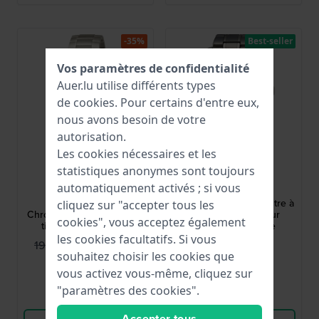
-35%
Best-seller
Vos paramètres de confidentialité
Auer.lu utilise différents types
de
cookies
. Pour certains d'entre eux,
nous avons besoin de votre
autorisation.
Les cookies nécessaires et les
statistiques anonymes sont toujours
Boccia
Seiko
automatiquement activés ; si vous
3746-01
SUR375P1
3746-01 39 mm
SUR375P1 40 mm Montre à
cliquez sur "accepter tous les
Chronographe à quartz en
quartz en titane pour
cookies", vous acceptez également
titane pour hommes
hommes avec date
les cookies facultatifs. Si vous
129,95 €
360,00 €
199,00 €
souhaitez choisir les cookies que
● En stock
● En stock
vous activez vous-même, cliquez sur
"paramètres des cookies".
Comparer
Comparer
Accepter tous