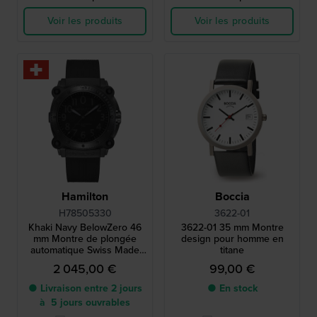
Voir les produits
Voir les produits
Hamilton
Boccia
H78505330
3622-01
Khaki Navy BelowZero 46
3622-01 35 mm Montre
mm Montre de plongée
design pour homme en
automatique Swiss Made
titane
avec valve à hélium - Portée
2 045,00 €
99,00 €
dans le film Tenet
● Livraison entre 2 jours
● En stock
à 5 jours ouvrables