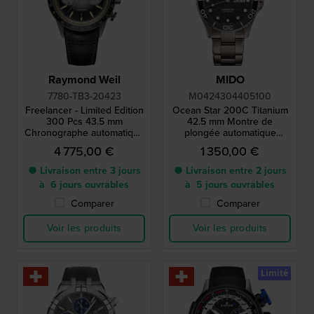
Raymond Weil
MIDO
7780-TB3-20423
M0424304405100
Freelancer - Limited Edition
Ocean Star 200C Titanium
300 Pcs 43.5 mm
42.5 mm Montre de
Chronographe automatique
plongée automatique
suisse avec date
suisse en titane, avec
4 775,00 €
1 350,00 €
cadran texturé et lunette en
céramique.
● Livraison entre 3 jours
● Livraison entre 2 jours
à 6 jours ouvrables
à 5 jours ouvrables
Comparer
Comparer
Voir les produits
Voir les produits
Limité