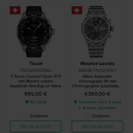
Tissot
Maurice Lacroix
T1214204705100
AI6038-TT032-330-1
T-Touch Connect Solar 47.5
Aikon Automatic
mm Montre solaire
chronograph 44 mm
bluetooth Ana-Digi en titane
Chronographe automatique
en titane de fabrication
995,00 €
4 350,00 €
suisse avec date du jour
● En stock
● Livraison entre 3 jours
à 6 jours ouvrables
Comparer
Comparer
Voir les produits
Voir les produits