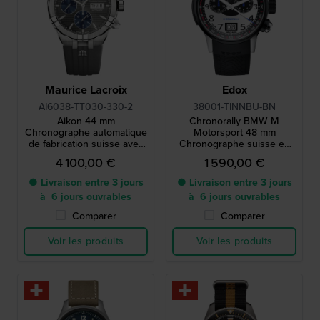
Maurice Lacroix
Edox
AI6038-TT030-330-2
38001-TINNBU-BN
Aikon 44 mm
Chronorally BMW M
Chronographe automatique
Motorsport 48 mm
de fabrication suisse avec
Chronographe suisse en
date du jour
titane avec grande date et
4 100,00 €
1 590,00 €
bracelet blanc
supplémentaire
● Livraison entre 3 jours
● Livraison entre 3 jours
à 6 jours ouvrables
à 6 jours ouvrables
Comparer
Comparer
Voir les produits
Voir les produits