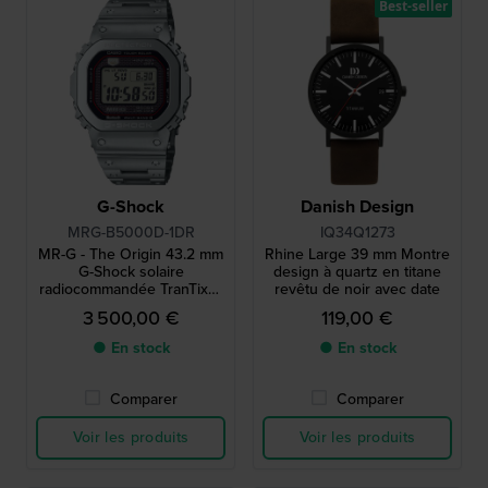
Best-seller
G-Shock
Danish Design
MRG-B5000D-1DR
IQ34Q1273
MR-G - The Origin 43.2 mm
Rhine Large 39 mm Montre
G-Shock solaire
design à quartz en titane
radiocommandée TranTixxii
revêtu de noir avec date
Ti64 Titanium avec
3 500,00 €
119,00 €
Bluetooth
● En stock
● En stock
Comparer
Comparer
Voir les produits
Voir les produits