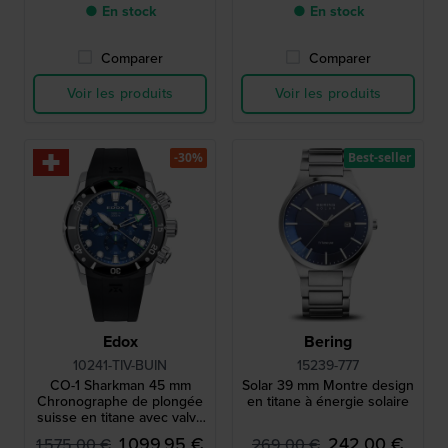
● En stock
● En stock
Comparer
Comparer
Voir les produits
Voir les produits
-30%
Best-seller
Edox
Bering
10241-TIV-BUIN
15239-777
CO-1 Sharkman 45 mm
Solar 39 mm Montre design
Chronographe de plongée
en titane à énergie solaire
suisse en titane avec valve
à hélium
1 099,95 €
242,00 €
1 575,00 €
269,00 €