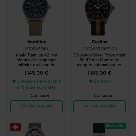
Hamilton
Certina
H70545540
C0326074805100
Khaki Titanium 42 mm
DS Action Diver Powermatic
Montre de campagne
80 43 mm Montre de
militaire en titane de
plongée automatique en
fabrication suisse
titane fabriquée en Suisse
1 145,00 €
1 145,00 €
● Livraison entre 2 jours
● En stock
à 5 jours ouvrables
Comparer
Comparer
Voir les produits
Voir les produits
Best-seller