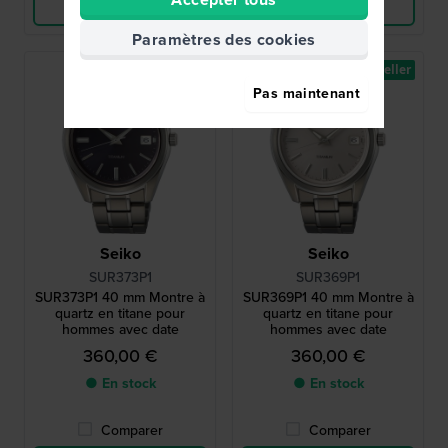
Voir les produits
Voir les produits
Paramètres des cookies
Best-seller
Best-seller
Pas maintenant
Seiko
Seiko
SUR373P1
SUR369P1
SUR373P1 40 mm Montre à
SUR369P1 40 mm Montre à
quartz en titane pour
quartz en titane pour
hommes avec date
hommes avec date
360,00 €
360,00 €
● En stock
● En stock
Comparer
Comparer