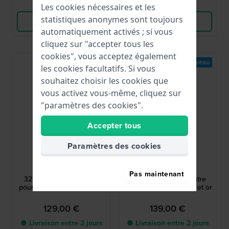
Comparer
Comparer
Les cookies nécessaires et les
statistiques anonymes sont toujours
Voir les produits
Voir les produits
automatiquement activés ; si vous
cliquez sur "accepter tous les
cookies", vous acceptez également
Nouveau
Nouveau
les cookies facultatifs. Si vous
souhaitez choisir les cookies que
vous activez vous-même, cliquez sur
"paramètres des cookies".
Accepter tous
Paramètres des cookies
Boccia
Boccia
3277-03
3262-04
Pas maintenant
3277-03 22 mm Montre
3262-04 20 mm Montre
pour femme en or et titane
pour femmes en titane et or
129,00 €
139,00 €
● Livraison entre 2 jours
● Livraison entre 2 jours